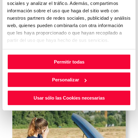
sociales y analizar el tráfico. Además, compartimos
Audi presenta el
información sobre el uso que haga del sitio web con
nuestros partners de redes sociales, publicidad y análisis
'skysphere concept', su
web, quienes pueden combinarla con otra información
primer roadster eléctrico
que les haya proporcionado o que hayan recopilado a
Audi presenta el 'skysphere concept',
partir del uso que haya hecho de sus servicios.
su primer roadster eléctrico Audi nos
sorprende con su nueva propuesta para
el futuro con el diseño del 'skyshpere
Permitir todas
concept', un deportivo 100% eléctrico
cuyas líneas muestran el camino que
Leer más
Personalizar
tomará los modelos del mañana de la
compañía. La firma alemana anunció
Usar sólo las Cookies necesarias
hace poco su objetivo de convertirse en
una marca […]