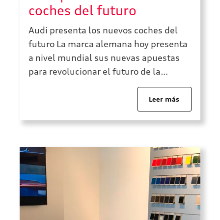
coches del futuro
Audi presenta los nuevos coches del
futuro La marca alemana hoy presenta
a nivel mundial sus nuevas apuestas
para revolucionar el futuro de la
movilidad: el novedoso Audi Q4 e-tron
y su variante coupé, el Audi Q4 e-tron
Leer más
Sportback. Se trata de dos SUV que
llegan para revolucionar su segmento
con la mayor innovación hasta […]