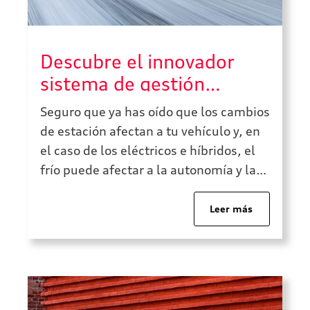
Descubre el innovador
sistema de gestión
térmica que llevan los
Seguro que ya has oído que los cambios
coches eléctricos Audi
de estación afectan a tu vehículo y, en
el caso de los eléctricos e híbridos, el
frío puede afectar a la autonomía y las
prestaciones. Por eso, Audi ha querido
buscar la manera de acabar con este
Leer más
inconveniente y hacerte disfrutar de
estos coches cero emisiones,
incorporando […]