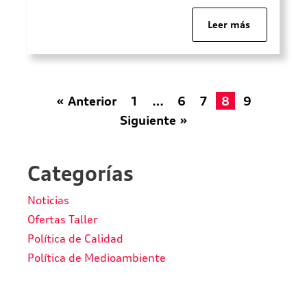
valora el cuidado en los detalles, el
diseño, la tecnología y, en definitiva: la
Leer más
excelencia. Por eso, las posibilidades
que te ofrecemos en Audi Huertas
Motor […]
« Anterior
1
…
6
7
8
9
Siguiente »
Categorías
Noticias
Ofertas Taller
Política de Calidad
Política de Medioambiente