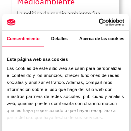
Medioambiente
La política de medio ambiente fue
aprobada por el Consejo de
Administración el 31 de Octubre
2017.El Consejo de Administración de
Consentimiento
Detalles
Acerca de las cookies
Grupo Huertas Automoción (la
“Sociedad”) tiene atribuida la
Leer más
Esta página web usa cookies
responsabilidad de formular la
Las cookies de este sitio web se usan para personalizar
estrategia y aprobar las Políticas
el contenido y los anuncios, ofrecer funciones de redes
corporativas de la Sociedad, así como
sociales y analizar el tráfico. Además, compartimos
de organizar los sistemas de control
información sobre el uso que haga del sitio web con
interno. De conformidad con lo […]
nuestros partners de redes sociales, publicidad y análisis
Categorías
web, quienes pueden combinarla con otra información
que les haya proporcionado o que hayan recopilado a
Noticias
partir del uso que haya hecho de sus servicios.
Ofertas Taller
Política de Calidad