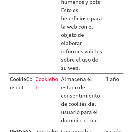
humanos y bots.
Esto es
beneficioso para
la web con el
objeto de
elaborar
informes válidos
sobre el uso de
su web.
CookieCo
Cookiebo
Almacena el
1 año
nsent
t
estado de
consentimiento
de cookies del
usuario para el
dominio actual
PHPSESS
app.triko
Conserva los
Sesión