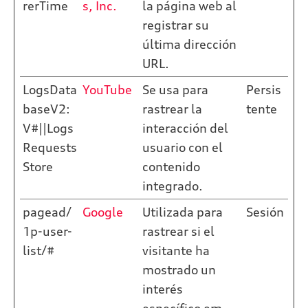
rerTime
s, Inc.
la página web al
registrar su
última dirección
URL.
LogsData
YouTube
Se usa para
Persis
baseV2:
rastrear la
tente
V#||Logs
interacción del
Requests
usuario con el
Store
contenido
integrado.
pagead/
Google
Utilizada para
Sesión
1p-user-
rastrear si el
list/#
visitante ha
mostrado un
interés