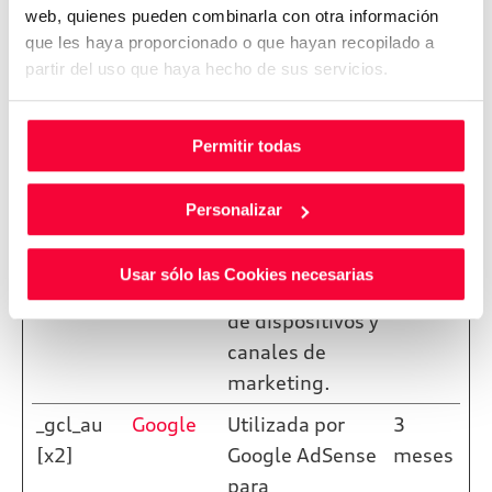
marketing.
web, quienes pueden combinarla con otra información
_ga_#
Google
Se utiliza para
2 años
que les haya proporcionado o que hayan recopilado a
partir del uso que haya hecho de sus servicios.
enviar datos a
Google Analytics
sobre el
Permitir todas
dispositivo del
visitante y su
Personalizar
comportamiento
. Rastrea al
Usar sólo las Cookies necesarias
visitante a través
de dispositivos y
canales de
marketing.
_gcl_au
Google
Utilizada por
3
[x2]
Google AdSense
meses
para