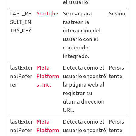
el usuario.
LAST_RE
YouTube
Se usa para
Sesión
SULT_EN
rastrear la
TRY_KEY
interacción del
usuario con el
contenido
integrado.
lastExter
Meta
Detecta cómo el
Persis
nalRefer
Platform
usuario encontró
tente
rer
s, Inc.
la página web al
registrar su
última dirección
URL.
lastExter
Meta
Detecta cómo el
Persis
nalRefer
Platform
usuario encontró
tente