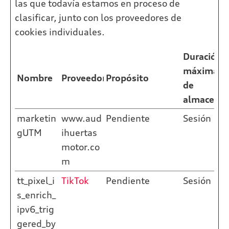
las que todavía estamos en proceso de
clasificar, junto con los proveedores de
cookies individuales.
Duración
máxima
Nombre
Proveedor
Propósito
de
almacena
marketin
www.aud
Pendiente
Sesión
gUTM
ihuertas
motor.co
m
tt_pixel_i
TikTok
Pendiente
Sesión
s_enrich_
ipv6_trig
gered_by