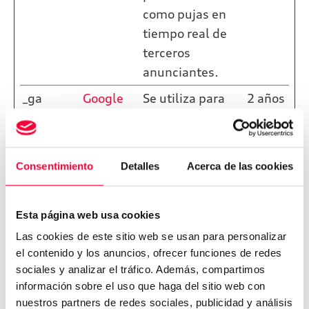
como pujas en
tiempo real de
terceros
anunciantes.
_ga
Google
Se utiliza para
2 años
enviar datos a
Google Analytics
sobre el
Consentimiento
Detalles
Acerca de las cookies
dispositivo del
visitante y su
comportamiento
Esta página web usa cookies
. Rastrea al
Las cookies de este sitio web se usan para personalizar
visitante a través
el contenido y los anuncios, ofrecer funciones de redes
sociales y analizar el tráfico. Además, compartimos
de dispositivos y
información sobre el uso que haga del sitio web con
canales de
nuestros partners de redes sociales, publicidad y análisis