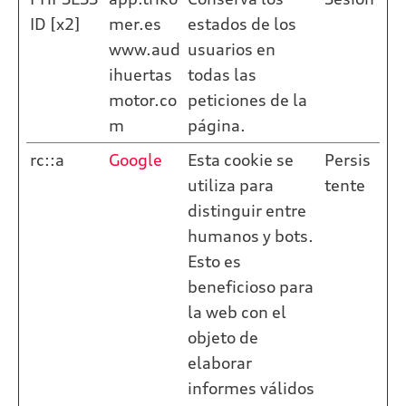
ID [x2]
mer.es
estados de los
www.aud
usuarios en
ihuertas
todas las
motor.co
peticiones de la
m
página.
rc::a
Google
Esta cookie se
Persis
utiliza para
tente
distinguir entre
humanos y bots.
Esto es
beneficioso para
la web con el
objeto de
elaborar
informes válidos