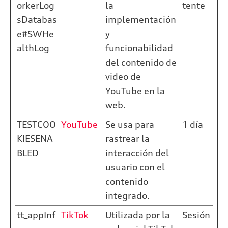
orkerLog
la
tente
sDatabas
implementación
e#SWHe
y
althLog
funcionabilidad
del contenido de
video de
YouTube en la
web.
TESTCOO
YouTube
Se usa para
1 día
KIESENA
rastrear la
BLED
interacción del
usuario con el
contenido
integrado.
tt_appInf
TikTok
Utilizada por la
Sesión