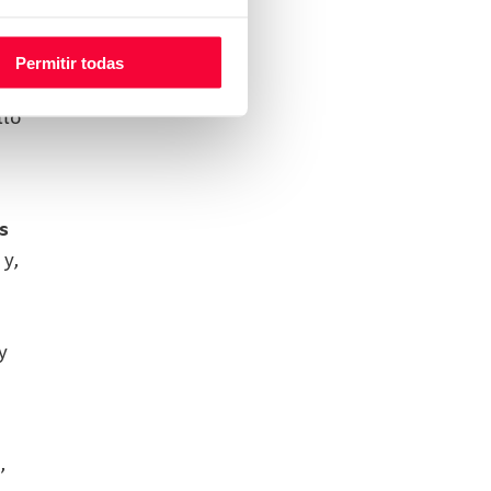
Permitir todas
un
llo
s
y,
y
,