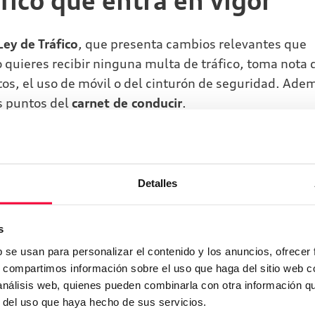
fico que entra en vigor
Ley de Tráfico
, que presenta cambios relevantes que
o quieres recibir ninguna multa de tráfico, toma nota 
os, el uso de móvil o del cinturón de seguridad. Ade
s puntos del
carnet de conducir
.
ado mes de diciembre, llega para modificar la actual 
n cuanto a sanciones y pérdidas de puntos, con el fin
Detalles
ontroversia han generado, incluso antes de su
itía adelantar a más de 20 km/h del límite de la ví
s
 maniobra no se podrá realizar si el adelantamiento
b se usan para personalizar el contenido y los anuncios, ofrecer
ramo.
s, compartimos información sobre el uso que haga del sitio web 
 análisis web, quienes pueden combinarla con otra información q
r del uso que haya hecho de sus servicios.