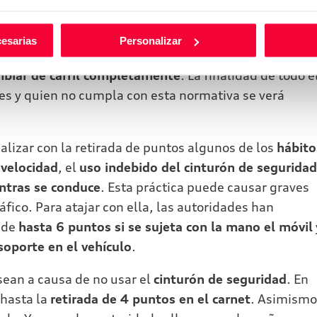
, en los últimos años, los
adelantamientos a
 Por esa razón, en esta nueva ley se ha establecido
cesarias
Personalizar
1,5 metros
, salvo que la calzada disponga de más de 
biar de carril completamente
. La finalidad de todo e
entes y quien no cumpla con esta normativa se verá
alizar con la retirada de puntos algunos de los
hábito
 velocidad
, el
uso indebido del cinturón de seguridad
ntras se conduce
. Esta práctica puede causar graves
áfico. Para atajar con ella, las autoridades han
 de
hasta 6 puntos si se sujeta con la mano el móvil
 soporte en el vehículo
.
ean a causa de no usar el
cinturón de seguridad
. En
 hasta la
retirada de 4 puntos en el carnet
. Asimismo