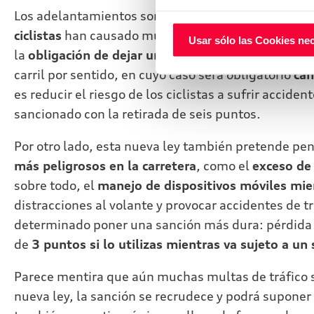
Los adelantamientos son una maniobra arriesgada y
ciclistas
han causado muchas víctimas en carretera.
Usar sólo las Cookies ne
la
obligación de dejar una separación mínima de 
carril por sentido, en cuyo caso será obligatorio
cam
es reducir el riesgo de los ciclistas a sufrir accid
sancionado con la retirada de seis puntos.
Por otro lado, esta nueva ley también pretende pen
más peligrosos en la carretera
, como el
exceso de
sobre todo, el
manejo de dispositivos móviles mie
distracciones al volante y provocar accidentes de tr
determinado poner una sanción más dura: pérdida
de
3 puntos si lo utilizas mientras va sujeto a un
Parece mentira que aún muchas multas de tráfico s
nueva ley, la sanción se recrudece y podrá suponer