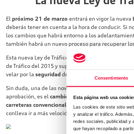
La nueva Ley de Trá
El
próximo 21 de marzo
entrará en vigor la nueva
deberás tener en cuenta a la hora de conducir. Si n
los cambios que habrá entorno a los adelantamient
también habrá un nuevo proceso para recuperar lo
Esta nueva Ley de Tráfico, que fue aprobada el pas
de Tráfico del 2015 y supone un cambio relevante e
velar por la
seguridad
de todos en la carretera.
Consentimiento
Sin duda, una de las novedades de la ley que más c
aprobación, es el
cambio en la normativa que perm
Esta página web usa cookie
carreteras convencionales
. Con la nueva ley, esta
Las cookies de este sitio we
conlleva ir a más velocidad de la permitida en el t
y analizar el tráfico. Ademá
redes sociales, publicidad y
que hayan recopilado a parti