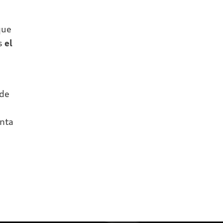
que
os
el
 de
enta