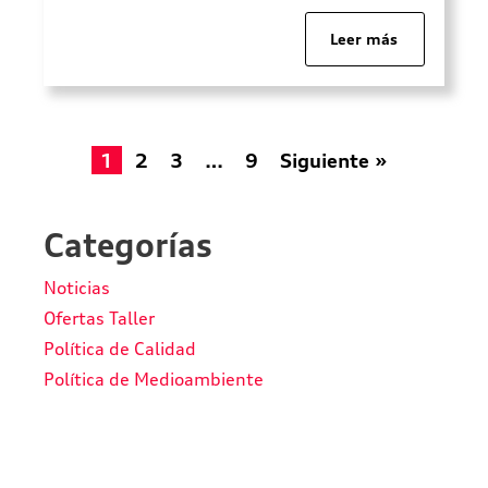
trayecto, del número de pasajeros, del
equipaje, del nivel de confort que
Leer más
buscas y de si prefieres un SUV, una
berlina, un Avant o un modelo
eléctrico. En los viajes estivales, […]
1
2
3
…
9
Siguiente »
Categorías
Noticias
Ofertas Taller
Política de Calidad
Política de Medioambiente