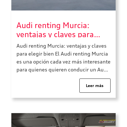
Audi renting Murcia:
ventajas y claves para
elegir bien
Audi renting Murcia: ventajas y claves
para elegir bien El Audi renting Murcia
es una opción cada vez más interesante
para quienes quieren conducir un Audi
sin asumir la compra tradicional del
vehículo. Este formato permite
Leer más
disfrutar de un coche nuevo o
seminuevo mediante una cuota
mensual, con una planificación más
clara de los gastos […]