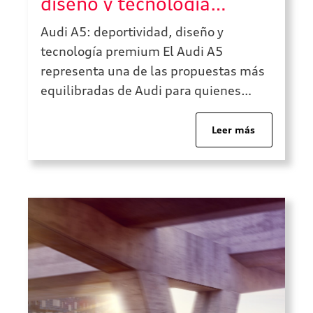
diseño y tecnología
premium
Audi A5: deportividad, diseño y
tecnología premium El Audi A5
representa una de las propuestas más
equilibradas de Audi para quienes
buscan deportividad, diseño
sofisticado y tecnología premium en un
Leer más
mismo vehículo. Es un modelo pensado
para conductores que quieren algo más
que un coche funcional: buscan
presencia, confort, dinamismo y una
experiencia de conducción […]