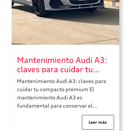
Mantenimiento Audi A3:
claves para cuidar tu
compacto premium
Mantenimiento Audi A3: claves para
cuidar tu compacto premium El
mantenimiento Audi A3 es
fundamental para conservar el
rendimiento, la seguridad, la eficiencia
y el confort de uno de los compactos
Leer más
premium más equilibrados de la gama