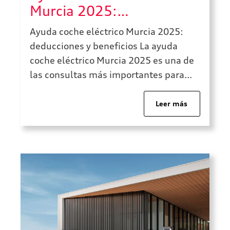
Murcia 2025:
deducciones y beneficios
Ayuda coche eléctrico Murcia 2025:
deducciones y beneficios La ayuda
coche eléctrico Murcia 2025 es una de
las consultas más importantes para
quienes están valorando comprar un
vehículo eléctrico y quieren conocer
Leer más
qué deducciones, incentivos y ventajas
pueden aplicarse. La movilidad
eléctrica avanza con fuerza en la
Región de Murcia y cada vez más
conductores […]