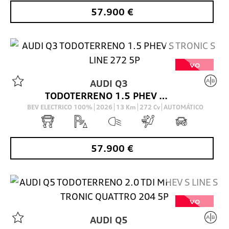
57.900
€
VO
AUDI
Q3
TODOTERRENO 1.5 PHEV S TRONIC S LINE 272 5P
BEV ELECTRICO 100%
2026
13
Km
272
Cv
AUTOMÁTICO
57.900
€
VO
AUDI
Q5