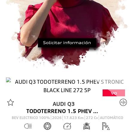
VO
AUDI
Q3
TODOTERRENO 1.5 PHEV S TRONIC BLACK LINE 272 5P
BEV ELECTRICO 100%
2026
17.623
Km
272
Cv
AUTOMÁTICO