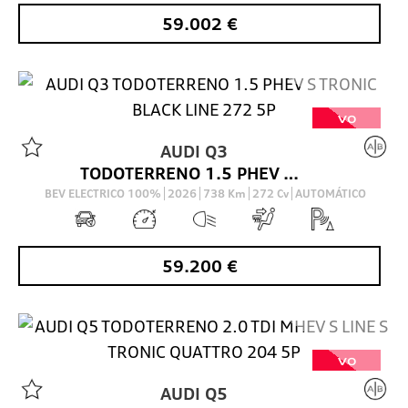
59.002
€
VO
AUDI
Q3
TODOTERRENO 1.5 PHEV S TRONIC BLACK LINE 272 5P
BEV ELECTRICO 100%
2026
738
Km
272
Cv
AUTOMÁTICO
59.200
€
VO
AUDI
Q5