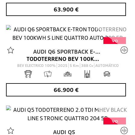
63.900
€
VO
AUDI
Q6 SPORTBACK E-
TODOTERRENO BEV 100KWH S LINE QUATTRO AUTO 388 5P
TRON
BEV ELECTRICO 100%
2025
5
Km
388
Cv
AUTOMÁTICO
66.900
€
VO
AUDI
Q5