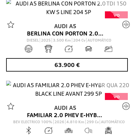
VO
AUDI
A5
BERLINA CON PORTON 2.0 TDI 150 KW S LINE 204 5P
DIESEL
2025
3.500
Km
204
Cv
AUTOMÁTICO
63.900
€
VO
AUDI
A5
FAMILIAR 2.0 PHEV E-HYBR QUA 220 BLACK LINE AVANT 299 5P
BEV ELECTRICO 100%
2026
4.810
Km
299
Cv
AUTOMÁTICO