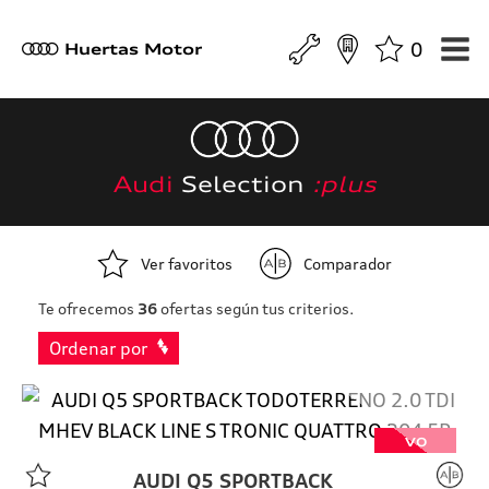
0
a
Huertas Motor
Audi
Selection
:plus
Ver favoritos
Comparador
Te ofrecemos
36
ofertas según tus criterios.
Ordenar por
VO
AUDI
Q5 SPORTBACK