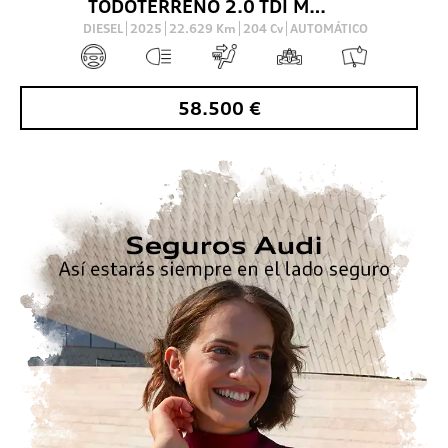
TODOTERRENO 2.0 TDI MHEV S LINE S TRONIC QUATTRO 204 5P
DIESEL
2025
22.629
Km
204
Cv
AUTOMÁTICO
58.500
€