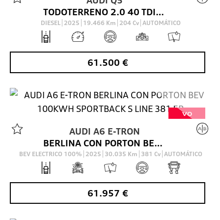
TODOTERRENO 2.0 40 TDI S TRONIC QUATTRO S LINE 204 5P
DIESEL
2025
19.466
Km
204
Cv
AUTOMÁTICO
61.500
€
VO
AUDI
A6 E-TRON
BERLINA CON PORTON BEV 100KWH SPORTBACK S LINE 381 5P
BEV ELECTRICO 100%
2025
30.035
Km
381
Cv
AUTOMÁTICO
61.957
€