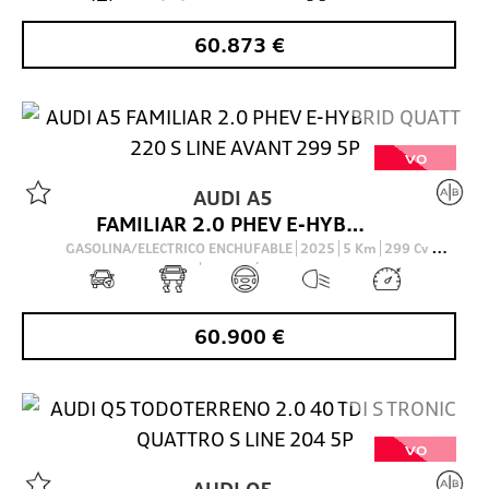
60.873
€
VO
AUDI
A5
FAMILIAR 2.0 PHEV E-HYBRID QUATT 220 S LINE AVANT 299 5P
GASOLINA/ELECTRICO ENCHUFABLE
2025
5
Km
299
Cv
AUTOMÁTICO
60.900
€
VO
AUDI
Q5