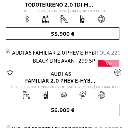
TODOTERRENO 2.0 TDI MHEV BLACK LINE S TRONIC QUATTRO 204 5P
DIESEL
2025
16.089
Km
204
Cv
AUTOMÁTICO
55.900
€
VO
AUDI
A5
FAMILIAR 2.0 PHEV E-HYBR QUA 220 BLACK LINE AVANT 299 5P
BEV ELECTRICO 100%
2025
30.550
Km
299
Cv
AUTOMÁTICO
56.900
€