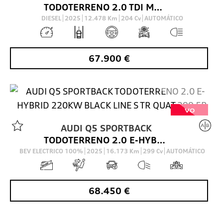
TODOTERRENO 2.0 TDI MHEV BLACK LINE S TRONIC QUATTRO 204 5P
DIESEL
2025
12.478
Km
204
Cv
AUTOMÁTICO
67.900
€
VO
AUDI
Q5 SPORTBACK
TODOTERRENO 2.0 E-HYBRID 220KW BLACK LINE S TR QUAT 299 5P
BEV ELECTRICO 100%
2025
16.173
Km
299
Cv
AUTOMÁTICO
68.450
€