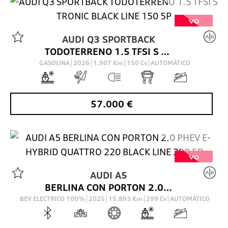
VO
AUDI
Q3 SPORTBACK
TODOTERRENO 1.5 TFSI S TRONIC BLACK LINE 150 5P
GASOLINA
2026
1.907
Km
150
Cv
AUTOMÁTICO
57.000
€
VO
AUDI
A5
BERLINA CON PORTON 2.0 PHEV E-HYBRID QUATTRO 220 BLACK LINE 299 5P
BEV ELECTRICO 100%
2025
15.893
Km
299
Cv
AUTOMÁTICO