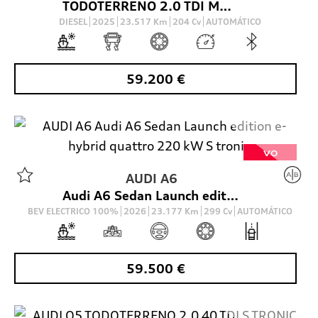
TODOTERRENO 2.0 TDI MHEV S LINE S TRONIC QUATTRO 204 5P
DIESEL
2025
23.517
Km
204
Cv
AUTOMÁTICO
59.200
€
VO
AUDI
A6
Audi A6 Sedan Launch edition e-hybrid quattro 220 kW S tronic
BEV ELECTRICO 100%
2026
23.177
Km
299
Cv
AUTOMÁTICO
59.500
€