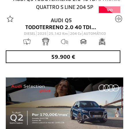
VO
AUDI
Q5
TODOTERRENO 2.0 40 TDI S TRONIC QUATTRO S LINE 204 5P
DIESEL
2025
25.142
Km
204
Cv
AUTOMÁTICO
59.900
€