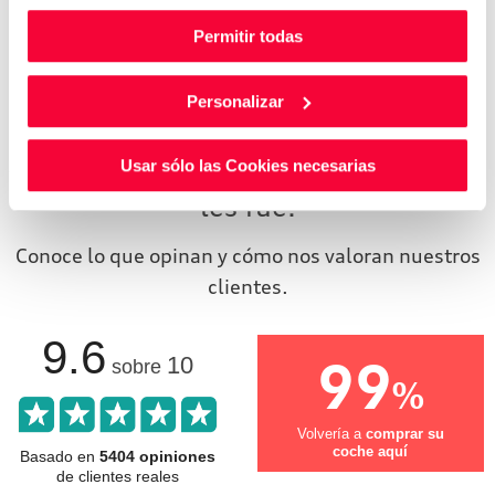
Depósito:
L
Permitir todas
Personalizar
Otros clientes que ya compraron en
Audi Huertas Motor te cuentan cómo
Usar sólo las Cookies necesarias
les fue.
Conoce lo que opinan y cómo nos valoran nuestros
clientes.
9.6
99
10
sobre
%
Volvería a
comprar su
coche aquí
Basado en
5404 opiniones
de clientes reales