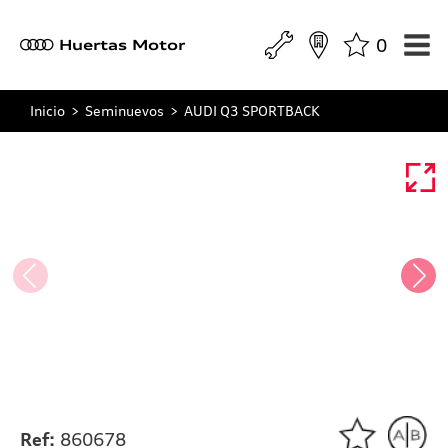
0
a
Huertas Motor
Inicio
>
Seminuevos
>
AUDI Q3 SPORTBACK
Ref:
860678