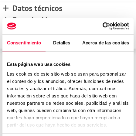
Datos técnicos
Descripción
Equipamiento de Serie
Equipamiento Extra
Consentimiento
Detalles
Acerca de las cookies
Esta página web usa cookies
Medidas del vehículo
Las cookies de este sitio web se usan para personalizar
el contenido y los anuncios, ofrecer funciones de redes
sociales y analizar el tráfico. Además, compartimos
información sobre el uso que haga del sitio web con
mm
nuestros partners de redes sociales, publicidad y análisis
web, quienes pueden combinarla con otra información
1559
4531
mm
1859
mm
que les haya proporcionado o que hayan recopilado a
Peso:
1635
kg
partir del uso que haya hecho de sus servicios.
Maletero:
488
L