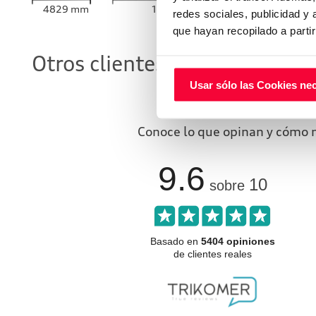
4829
mm
1860
mm
redes sociales, publicidad y
que hayan recopilado a parti
Otros clientes que ya compra
Usar sólo las Cookies ne
cuentan có
Conoce lo que opinan y cómo n
9.6
10
sobre
Basado en
5404 opiniones
de clientes reales