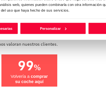
 análisis web, quienes pueden combinarla con otra información q
r del uso que haya hecho de sus servicios.
ron en Audi Huertas Motor te
cesarias
Personalizar
mo les fue.
os valoran nuestros clientes.
99
%
Volvería a
comprar
su coche aquí