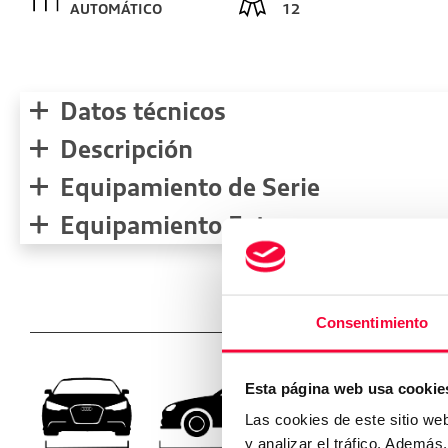
AUTOMÁTICO
12
Datos técnicos
Descripción
Equipamiento de Serie
Equipamiento Extra
Medidas de
Consentimiento
mm
Esta página web usa cookie
1460
Las cookies de este sitio we
y analizar el tráfico. Ademá