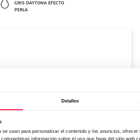
GRIS DAYTONA EFECTO
PERLA
l vehículo
Detalles
Peso:
1590
kg
s
Maletero:
448
L
b se usan para personalizar el contenido y los anuncios, ofrecer
s, compartimos información sobre el uso que haga del sitio web 
Depósito:
L