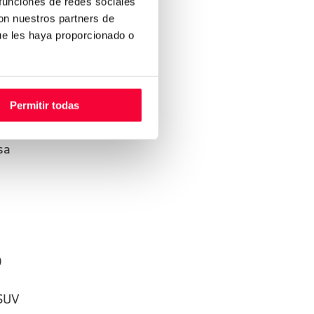
 funciones de redes sociales
con nuestros partners de
ue les haya proporcionado o
igue
as
Permitir todas
era
sa
o
 SUV