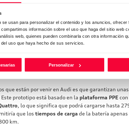
e la serie de prototipos que la marca alemana ha ido
s
dster, el sedán y el urbano, ahora le toca el turno a e
ro que buscará revolucionar el sector.
b se usan para personalizar el contenido y los anuncios, ofrecer
s, compartimos información sobre el uso que haga del sitio web 
é
con una carrocería de cuatro puertas, una longitud 
 análisis web, quienes pueden combinarla con otra información q
r del uso que haya hecho de sus servicios.
e lujo en su interior. Además, no solo su diseño de
onente, sino que sus
llantas de 22 pulgadas
anticipa
te trasera cuenta con la caída del pilar C tipo Sportb
cesarias
Personalizar
en un compartimento de carga abierto (tipo pick-up) c
los que están por venir en Audi es que garantizan unas
Este prototipo está basado en la
plataforma PPE
con 
Quattro
, lo que significa que podrá cargarse hasta 27
mitiría que los
tiempos de carga
de la batería apenas
 300 km.