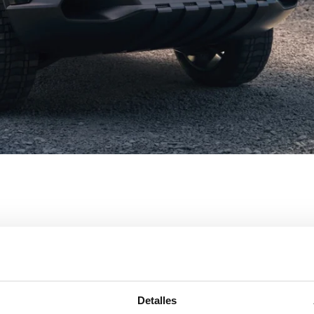
ept: el crossover coupé qu
nará el sector
Detalles