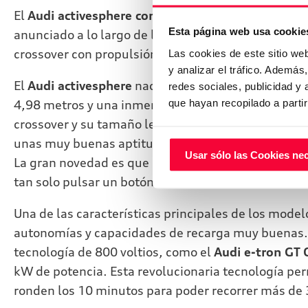
El
Audi activesphere concept
es el cuarto modelo d
Esta página web usa cookie
anunciado a lo largo de los últimos años. Tras el roa
crossover con propulsión eléctrica y tracción Quatt
Las cookies de este sitio we
y analizar el tráfico. Ademá
El
Audi activesphere
nace como un
crossover coup
redes sociales, publicidad y
que hayan recopilado a parti
4,98 metros y una inmensa infinidad de elementos d
crossover y su tamaño le dotan de una imagen imp
unas muy buenas aptitudes fuera del asfalto. La par
Usar sólo las Cookies ne
La gran novedad es que la zaga puede convertirse 
tan solo pulsar un botón.
Una de las características principales de los mode
autonomías y capacidades de recarga muy buenas. 
tecnología de 800 voltios, como el
Audi e-tron GT 
kW de potencia. Esta revolucionaria tecnología per
ronden los 10 minutos para poder recorrer más de