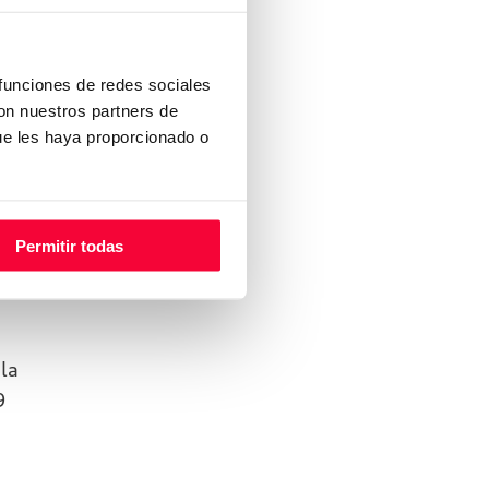
ste
 funciones de redes sociales
con nuestros partners de
de
ue les haya proporcionado o
n
ack.
Permitir todas
on
la
9