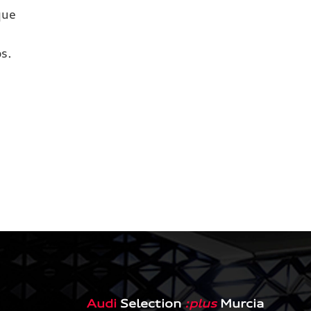
que
s.
Audi
Selection
:plus
Murcia