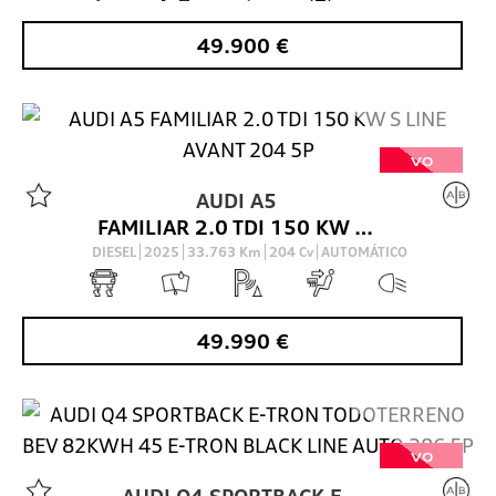
49.900
€
VO
AUDI
A5
FAMILIAR 2.0 TDI 150 KW S LINE AVANT 204 5P
DIESEL
2025
33.763
Km
204
Cv
AUTOMÁTICO
49.990
€
VO
AUDI
Q4 SPORTBACK E-