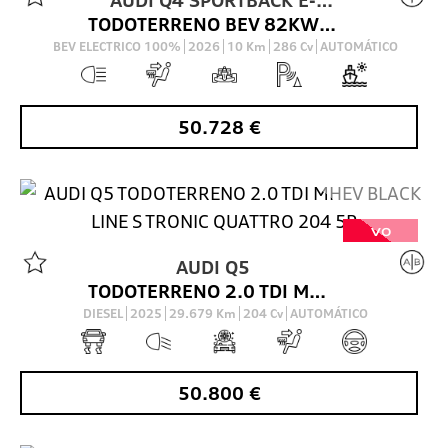
TODOTERRENO BEV 82KWH 45 E-TRON BLACK LINE AUTO 286 5P
TRON
BEV ELECTRICO 100%
2026
10
Km
286
Cv
AUTOMÁTICO
50.728
€
VO
AUDI
Q5
TODOTERRENO 2.0 TDI MHEV BLACK LINE S TRONIC QUATTRO 204 5P
DIESEL
2025
29.679
Km
204
Cv
AUTOMÁTICO
50.800
€