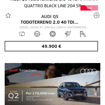
VO
AUDI
Q5
TODOTERRENO 2.0 40 TDI S TRONIC QUATTRO BLACK LINE 204 5P
DIESEL
2024
31.200
Km
204
Cv
AUTOMÁTICO
49.900
€