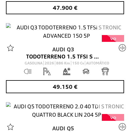
47.900
€
VO
AUDI
Q3
TODOTERRENO 1.5 TFSI S TRONIC ADVANCED 150 5P
GASOLINA
2026
886
Km
150
Cv
AUTOMÁTICO
49.150
€
VO
AUDI
Q5