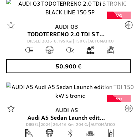
VO
AUDI
Q3
TODOTERRENO 2.0 TDI S TRONIC BLACK LINE 150 5P
DIESEL
2026
8.195
Km
150
Cv
AUTOMÁTICO
50.900
€
VO
AUDI
A5
Audi A5 Sedan Launch edition TDI 150 kW S tronic
DIESEL
2024
26.416
Km
204
Cv
AUTOMÁTICO