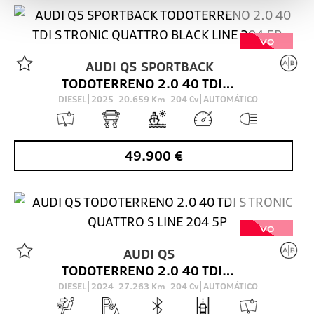
VO
AUDI
Q5 SPORTBACK
TODOTERRENO 2.0 40 TDI S TRONIC QUATTRO BLACK LINE 204 5P
DIESEL
2025
20.659
Km
204
Cv
AUTOMÁTICO
49.900
€
VO
AUDI
Q5
TODOTERRENO 2.0 40 TDI S TRONIC QUATTRO S LINE 204 5P
DIESEL
2024
27.263
Km
204
Cv
AUTOMÁTICO