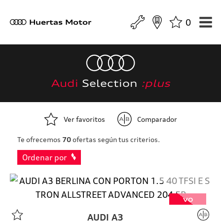
0
a
Huertas Motor
Audi
Selection
:plus
Ver favoritos
Comparador
Te ofrecemos
70
ofertas según tus criterios.
Ordenar por
VO
AUDI
A3