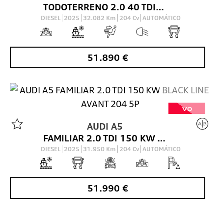
TODOTERRENO 2.0 40 TDI S TRONIC QUATTRO BLACK LIN 204 5P
DIESEL
2025
32.082
Km
204
Cv
AUTOMÁTICO
51.890
€
VO
AUDI
A5
FAMILIAR 2.0 TDI 150 KW BLACK LINE AVANT 204 5P
DIESEL
2025
31.950
Km
204
Cv
AUTOMÁTICO
51.990
€