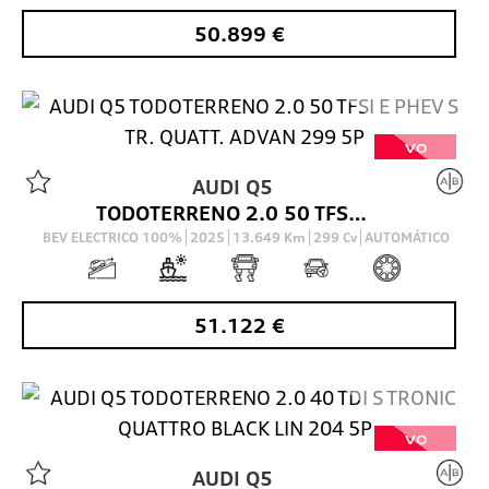
50.899
€
VO
AUDI
Q5
TODOTERRENO 2.0 50 TFSI E PHEV S TR. QUATT. ADVAN 299 5P
BEV ELECTRICO 100%
2025
13.649
Km
299
Cv
AUTOMÁTICO
51.122
€
VO
AUDI
Q5