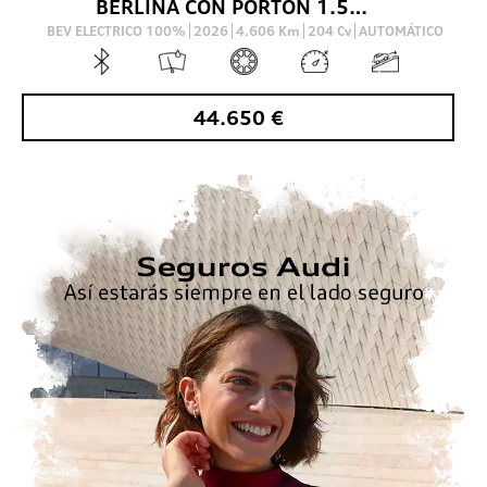
BERLINA CON PORTON 1.5 TFSI E 150KW S TR ADVANCED SPORTBACK 204 5P
BEV ELECTRICO 100%
2026
4.606
Km
204
Cv
AUTOMÁTICO
44.650
€