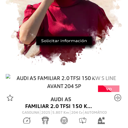
VO
AUDI
A5
FAMILIAR 2.0 TFSI 150 KW S LINE AVANT 204 5P
GASOLINA
2025
5.807
Km
204
Cv
AUTOMÁTICO