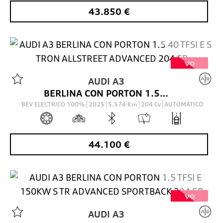
43.850
€
VO
AUDI
A3
BERLINA CON PORTON 1.5 40 TFSI E S TRON ALLSTREET ADVANCED 204 5P
BEV ELECTRICO 100%
2025
5.574
Km
204
Cv
AUTOMÁTICO
44.100
€
VO
AUDI
A3