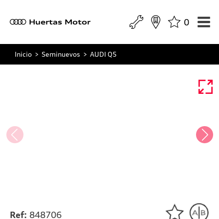
0
a
Huertas Motor
Inicio
>
Seminuevos
>
AUDI Q5
Ref:
848706