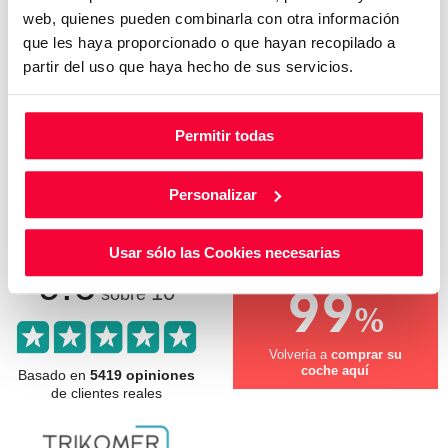
web, quienes pueden combinarla con otra información
que les haya proporcionado o que hayan recopilado a
Otros clientes que ya compraron en
partir del uso que haya hecho de sus servicios.
Audi Huertas Motor te cuentan cómo
Permitir todas
les fue.
Conoce lo que opinan y cómo nos valoran nuestros
Personalizar
clientes.
Usar sólo las Cookies necesarias
9.6
99
10
sobre
%
Volvería a
comprar su
coche aquí
Basado en
5419 opiniones
de clientes reales