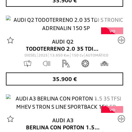
35.900
€
VO
AUDI
Q2
TODOTERRENO 2.0 35 TDI S TRONIC ADRENALIN 150 5P
DIESEL
2025
13.650
Km
150
Cv
AUTOMÁTICO
35.900
€
VO
AUDI
A3
BERLINA CON PORTON 1.5 35 TFSI MHEV S TRON S LINE SPORTBACK 150 5P