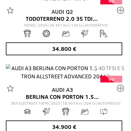
VO
AUDI
Q2
TODOTERRENO 2.0 35 TDI S TRONIC ADRENALIN 150 5P
DIESEL
2025
28.361
Km
150
Cv
AUTOMÁTICO
34.800
€
VO
AUDI
A3
BERLINA CON PORTON 1.5 40 TFSI E S TRON ALLSTREET ADVANCED 204 5P
BEV ELECTRICO 100%
2025
18.907
Km
204
Cv
AUTOMÁTICO
34.900
€