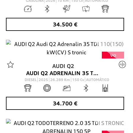
GASOLINA
2026
10
Km
150
Cv
AUTOMÁTICO
34.500
€
VO
AUDI
Q2
AUDI Q2 ADRENALIN 35 TDI 110(150) KW(CV) S TRONIC
DIESEL
2025
26.289
Km
150
Cv
AUTOMÁTICO
34.700
€