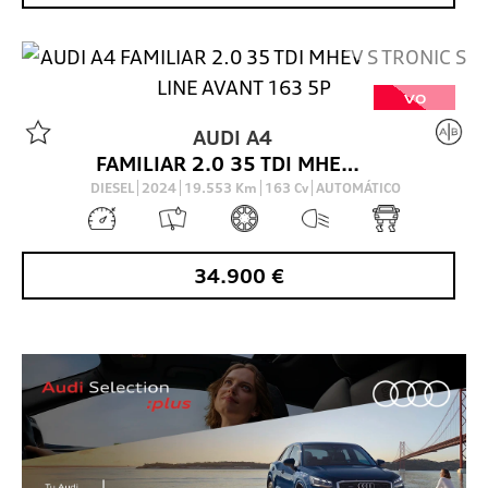
VO
AUDI
A4
FAMILIAR 2.0 35 TDI MHEV S TRONIC S LINE AVANT 163 5P
DIESEL
2024
19.553
Km
163
Cv
AUTOMÁTICO
34.900
€