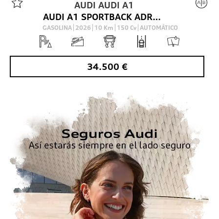
AUDI
AUDI A1
AUDI A1 SPORTBACK ADRENALIN EDITION 35 TFSI 110(150) KW(CV) S TRONIC
GASOLINA
2026
10
Km
150
Cv
AUTOMÁTICO
34.500
€