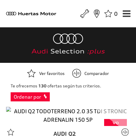
0
a
Huertas Motor
Audi
Selection
:plus
Ver favoritos
Comparador
Te ofrecemos
130
ofertas según tus criterios.
Ordenar por
VO
AUDI
Q2