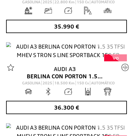
GASOLINA
2025
22.800
Km
150
Cv
AUTOMÁTICO
35.990
€
VO
AUDI
A3
BERLINA CON PORTON 1.5 35 TFSI MHEV S TRON S LINE SPORTBACK 150 5P
GASOLINA
2025
18.500
Km
150
Cv
AUTOMÁTICO
36.300
€