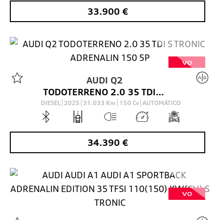
33.900
€
VO
AUDI
Q2
TODOTERRENO 2.0 35 TDI S TRONIC ADRENALIN 150 5P
DIESEL
2025
31.033
Km
150
Cv
AUTOMÁTICO
34.390
€
VO