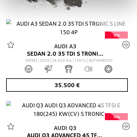
VO
AUDI
A3
SEDAN 2.0 35 TDI S TRONIC S LINE 150 4P
DIESEL
2025
24.625
Km
150
Cv
AUTOMÁTICO
35.500
€
VO
AUDI
Q3
AUDI Q3 ADVANCED 45 TFSI E 180(245) KW(CV) S TRONIC