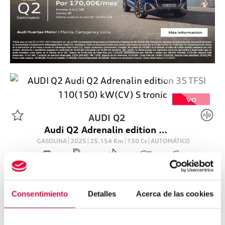
VO
AUDI
Q2
Audi Q2 Adrenalin edition 35 TFSI 110(150) kW(CV) S tronic
GASOLINA
2025
25.154
Km
150
Cv
AUTOMÁTICO
35.300
€
Consentimiento
Detalles
Acerca de las cookies