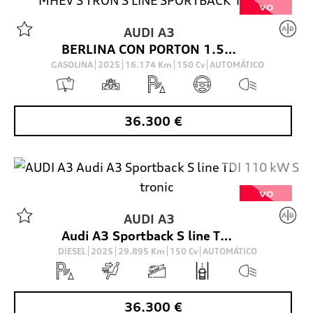
VO
AUDI
A3
BERLINA CON PORTON 1.5 35 TFSI MHEV S TRON S LINE SPORTBACK 150 5P
GASOLINA
2025
16.174
Km
150
Cv
AUTOMÁTICO
36.300
€
VO
AUDI
A3
Audi A3 Sportback S line TDI 110 kW S tronic
DIESEL
2025
29.895
Km
150
Cv
AUTOMÁTICO
36.300
€