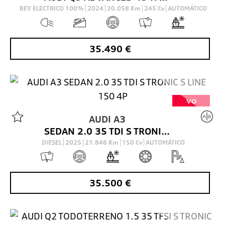
BEV ELECTRICO 100%
2024
20.058
Km
245
Cv
AUTOMÁTICO
35.490
€
VO
AUDI
A3
SEDAN 2.0 35 TDI S TRONIC S LINE 150 4P
DIESEL
2025
21.846
Km
150
Cv
AUTOMÁTICO
35.500
€