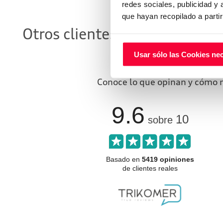
redes sociales, publicidad y
que hayan recopilado a parti
Otros clientes que ya compra
cuentan có
Usar sólo las Cookies ne
Conoce lo que opinan y cómo n
9.6
10
sobre
Basado en
5419 opiniones
de clientes reales