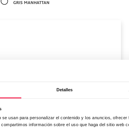
GRIS MANHATTAN
l vehículo
Detalles
Peso:
1685
kg
s
Maletero:
280
L
b se usan para personalizar el contenido y los anuncios, ofrecer
Depósito:
L
s, compartimos información sobre el uso que haga del sitio web 