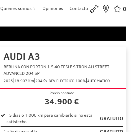
Quiénes somos
Opiniones
Contacto
0
AUDI A3
BERLINA CON PORTON 1.5 40 TFSI E S TRON ALLSTREET
ADVANCED 204 5P
|
|
|
|
Km
Cv
2025
18.907
204
BEV ELECTRICO 100%
AUTOMÁTICO
Precio contado
34.900
€
15 días o 1.000 km para cambiarlo si no está
GRATUITO
satisfecho
1 año de garantía
GRATUITO