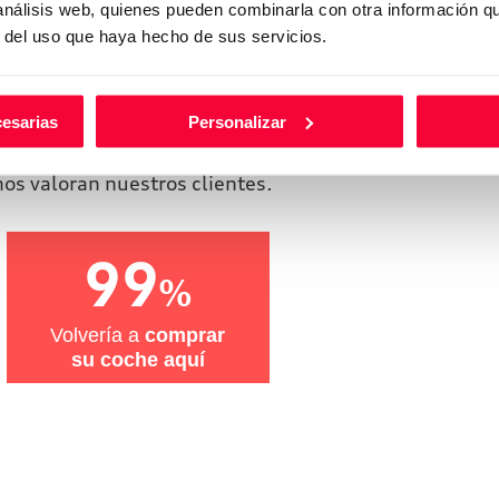
 análisis web, quienes pueden combinarla con otra información q
r del uso que haya hecho de sus servicios.
ron en Audi Huertas Motor te
mo les fue.
cesarias
Personalizar
os valoran nuestros clientes.
99
%
Volvería a
comprar
su coche aquí