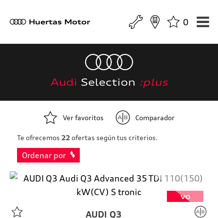
0
a
Huertas Motor
Audi
Selection
:plus
Ver favoritos
Comparador
Te ofrecemos
22
ofertas según tus criterios.
Ordenar por
VO
AUDI
Q3