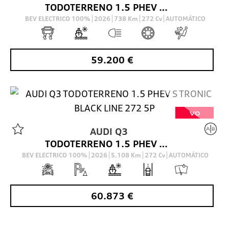
TODOTERRENO 1.5 PHEV S TRONIC BLACK LINE 272 5P
BEV ELECTRICO 100%
2026
738
Km
272
Cv
AUTOMÁTICO
59.200
€
VO
AUDI
Q3
TODOTERRENO 1.5 PHEV S TRONIC BLACK LINE 272 5P
BEV ELECTRICO 100%
2026
5.108
Km
272
Cv
AUTOMÁTICO
60.873
€