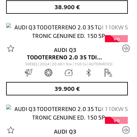
38.900
€
VO
AUDI
Q3
TODOTERRENO 2.0 35 TDI 110KW S TRONIC GENUINE ED. 150 5P
DIESEL
2024
20.961
Km
150
Cv
AUTOMÁTICO
39.900
€
VO
AUDI
Q3