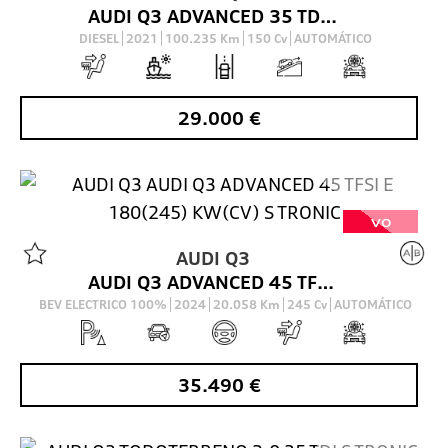
AUDI Q3 ADVANCED 35 TDI 110(150) KW(CV) S TRONIC
DIESEL
2021
100.235
Km
150
Cv
AUTOMÁTICO
29.000
€
VO
AUDI
Q3
AUDI Q3 ADVANCED 45 TFSI E 180(245) KW(CV) S TRONIC
BEV ELECTRICO 100%
2024
20.058
Km
245
Cv
AUTOMÁTICO
35.490
€