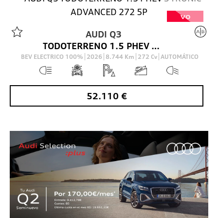
VO
AUDI
Q3
TODOTERRENO 1.5 PHEV S TRONIC ADVANCED 272 5P
BEV ELECTRICO 100%
2026
8.744
Km
272
Cv
AUTOMÁTICO
52.110
€