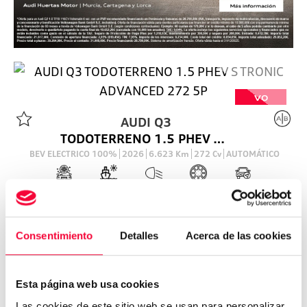
VO
AUDI
Q3
TODOTERRENO 1.5 PHEV S TRONIC ADVANCED 272 5P
BEV ELECTRICO 100%
2026
6.623
Km
272
Cv
AUTOMÁTICO
52.205
€
Consentimiento
Detalles
Acerca de las cookies
Esta página web usa cookies
Las cookies de este sitio web se usan para personalizar