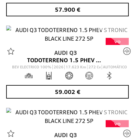
57.900
€
VO
AUDI
Q3
TODOTERRENO 1.5 PHEV S TRONIC BLACK LINE 272 5P
BEV ELECTRICO 100%
2026
17.623
Km
272
Cv
AUTOMÁTICO
59.002
€
VO
AUDI
Q3