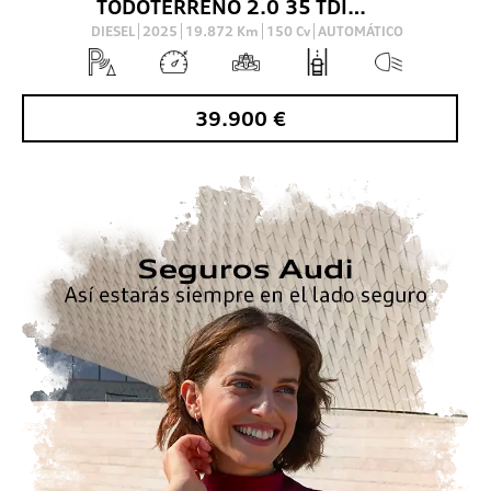
TODOTERRENO 2.0 35 TDI 110KW S TRONIC GENUINE ED. 150 5P
DIESEL
2025
19.872
Km
150
Cv
AUTOMÁTICO
39.900
€