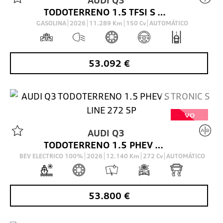
TODOTERRENO 1.5 TFSI S TRONIC S LINE 150 5P
GASOLINA
2026
11.289
Km
150
Cv
AUTOMÁTICO
53.092
€
VO
AUDI
Q3
TODOTERRENO 1.5 PHEV S TRONIC S LINE 272 5P
BEV ELECTRICO 100%
2026
12.140
Km
272
Cv
AUTOMÁTICO
53.800
€