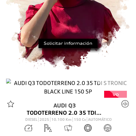
VO
AUDI
Q3
TODOTERRENO 2.0 35 TDI S TRONIC BLACK LINE 150 5P
DIESEL
2025
10.100
Km
150
Cv
AUTOMÁTICO