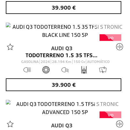
39.900
€
VO
AUDI
Q3
TODOTERRENO 1.5 35 TFSI S TRONIC BLACK LINE 150 5P
GASOLINA
2024
28.194
Km
150
Cv
AUTOMÁTICO
39.900
€
VO
AUDI
Q3