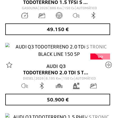
TODOTERRENO 1.5 TFSI S TRONIC ADVANCED 150 5P
GASOLINA
2026
886
Km
150
Cv
AUTOMÁTICO
49.150
€
VO
AUDI
Q3
TODOTERRENO 2.0 TDI S TRONIC BLACK LINE 150 5P
DIESEL
2026
8.195
Km
150
Cv
AUTOMÁTICO
50.900
€