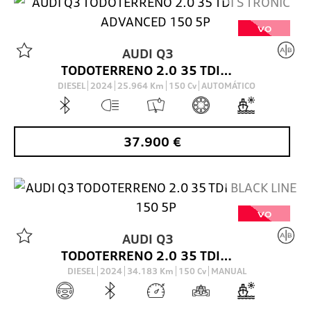
VO
AUDI
Q3
TODOTERRENO 2.0 35 TDI S TRONIC ADVANCED 150 5P
DIESEL
2024
25.964
Km
150
Cv
AUTOMÁTICO
37.900
€
VO
AUDI
Q3
TODOTERRENO 2.0 35 TDI BLACK LINE 150 5P
DIESEL
2024
34.183
Km
150
Cv
MANUAL