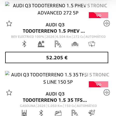
VO
AUDI
Q3
TODOTERRENO 1.5 PHEV S TRONIC ADVANCED 272 5P
BEV ELECTRICO 100%
2026
6.504
Km
272
Cv
AUTOMÁTICO
52.205
€
VO
AUDI
Q3
TODOTERRENO 1.5 35 TFSI S TRONIC S LINE 150 5P
GASOLINA
2026
5.050
Km
150
Cv
AUTOMÁTICO