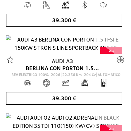
39.300
€
VO
AUDI
A3
BERLINA CON PORTON 1.5 TFSI E 150KW S TRON S LINE SPORTBACK 204 5P
BEV ELECTRICO 100%
2026
22.356
Km
204
Cv
AUTOMÁTICO
39.300
€
VO