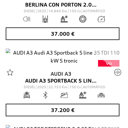
BERLINA CON PORTON 2.0 35 TDI S TRONIC S LINE SPORTBACK 150 5P
DIESEL
2025
14.840
Km
150
Cv
AUTOMÁTICO
37.000
€
VO
AUDI
A3
AUDI A3 SPORTBACK S LINE 35 TDI 110 KW S TRONIC
DIESEL
2025
22.753
Km
150
Cv
AUTOMÁTICO
37.200
€