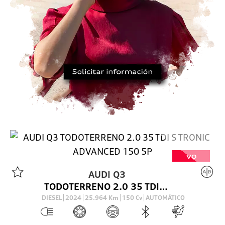
VO
AUDI
Q3
TODOTERRENO 2.0 35 TDI S TRONIC ADVANCED 150 5P
DIESEL
2024
25.964
Km
150
Cv
AUTOMÁTICO