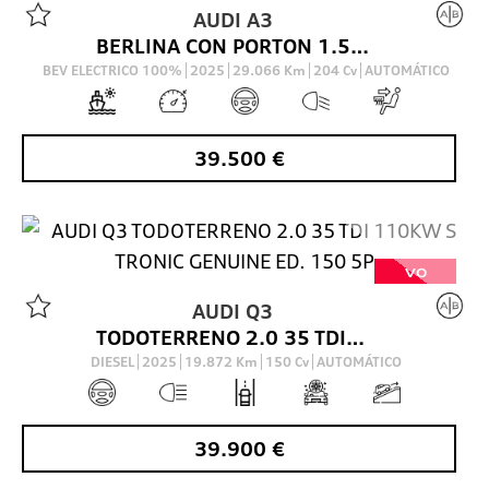
AUDI
A3
BERLINA CON PORTON 1.5 40 TFSI E S TRONIC S LINE SPORTBACK 204 5P
BEV ELECTRICO 100%
2025
29.066
Km
204
Cv
AUTOMÁTICO
39.500
€
VO
AUDI
Q3
TODOTERRENO 2.0 35 TDI 110KW S TRONIC GENUINE ED. 150 5P
DIESEL
2025
19.872
Km
150
Cv
AUTOMÁTICO
39.900
€