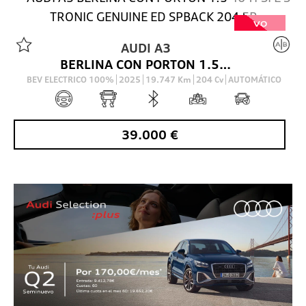
VO
AUDI
A3
BERLINA CON PORTON 1.5 40 TFSI E S TRONIC GENUINE ED SPBACK 204 5P
BEV ELECTRICO 100%
2025
19.747
Km
204
Cv
AUTOMÁTICO
39.000
€