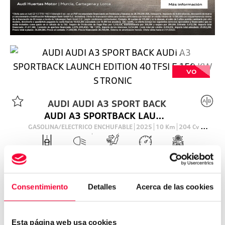
VO
AUDI
AUDI A3 SPORT BACK
AUDI A3 SPORTBACK LAUNCH EDITION 40 TFSI E 150 KW S TRONIC
GASOLINA/ELECTRICO ENCHUFABLE
2025
10
Km
204
Cv
AUTOMÁTICO
38.990
€
Consentimiento
Detalles
Acerca de las cookies
Esta página web usa cookies