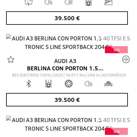
39.500
€
VO
AUDI
A3
BERLINA CON PORTON 1.5 40 TFSI E S TRONIC S LINE SPORTBACK 204 5P
BEV ELECTRICO 100%
2025
18.617
Km
204
Cv
AUTOMÁTICO
39.500
€
VO