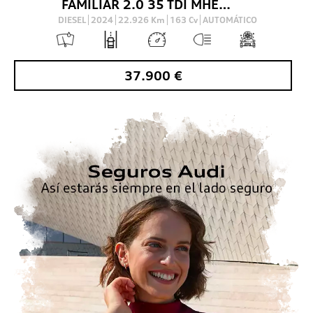
FAMILIAR 2.0 35 TDI MHEV S TRONIC S LINE AVANT 163 5P
DIESEL
2024
22.926
Km
163
Cv
AUTOMÁTICO
37.900
€