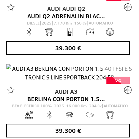
AUDI
AUDI Q2
AUDI Q2 ADRENALIN BLACK EDITION 35 TDI 110(150) KW(CV) S TRONIC
DIESEL
2025
7.170
Km
150
Cv
AUTOMÁTICO
39.300
€
VO
AUDI
A3
BERLINA CON PORTON 1.5 40 TFSI E S TRONIC S LINE SPORTBACK 204 5P
BEV ELECTRICO 100%
2025
16.000
Km
204
Cv
AUTOMÁTICO
39.300
€