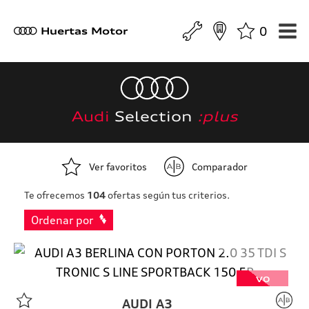
0
a
Huertas Motor
Audi
Selection
:plus
Ver favoritos
Comparador
Te ofrecemos
104
ofertas según tus criterios.
Ordenar por
VO
AUDI
A3