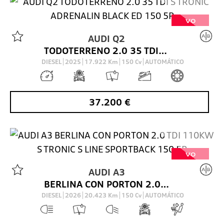
VO
AUDI
Q2
TODOTERRENO 2.0 35 TDI S TRONIC ADRENALIN BLACK ED 150 5P
DIESEL
2025
17.922
Km
150
Cv
AUTOMÁTICO
37.200
€
VO
AUDI
A3
BERLINA CON PORTON 2.0 TDI 110KW S TRONIC S LINE SPORTBACK 150 5P
DIESEL
2026
20.423
Km
150
Cv
AUTOMÁTICO