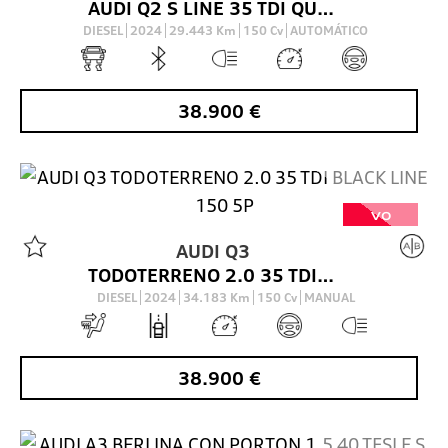
AUDI Q2 S LINE 35 TDI QUATTRO 110(150) KW(CV) S TRONIC
DIESEL
2024
29.443
Km
150
Cv
AUTOMÁTICO
38.900
€
VO
AUDI
Q3
TODOTERRENO 2.0 35 TDI BLACK LINE 150 5P
DIESEL
2024
34.183
Km
150
Cv
MANUAL
38.900
€