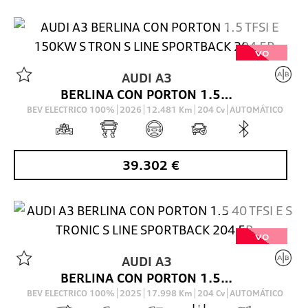
VO
AUDI
A3
BERLINA CON PORTON 1.5 TFSI E 150KW S TRON S LINE SPORTBACK 204 5P
BEV ELECTRICO 100%
2026
12.481
Km
204
Cv
AUTOMÁTICO
39.302
€
VO
AUDI
A3
BERLINA CON PORTON 1.5 40 TFSI E S TRONIC S LINE SPORTBACK 204 5P
BEV ELECTRICO 100%
2025
17.998
Km
204
Cv
AUTOMÁTICO