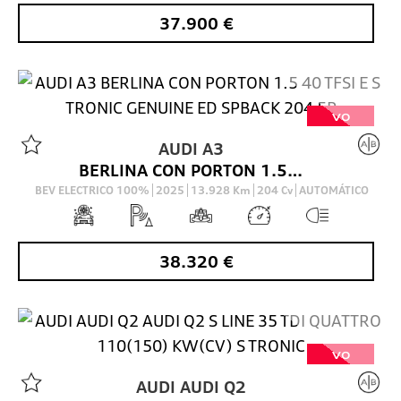
37.900
€
VO
AUDI
A3
BERLINA CON PORTON 1.5 40 TFSI E S TRONIC GENUINE ED SPBACK 204 5P
BEV ELECTRICO 100%
2025
13.928
Km
204
Cv
AUTOMÁTICO
38.320
€
VO
AUDI
AUDI Q2