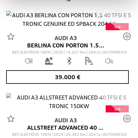
VO
AUDI
A3
BERLINA CON PORTON 1.5 40 TFSI E S TRONIC GENUINE ED SPBACK 204 5P
BEV ELECTRICO 100%
2025
14.327
Km
204
Cv
AUTOMÁTICO
39.000
€
VO
AUDI
A3
ALLSTREET ADVANCED 40 TFSI E S TRONIC 150KW
BEV ELECTRICO 100%
2025
29.362
Km
204
Cv
AUTOMÁTICO