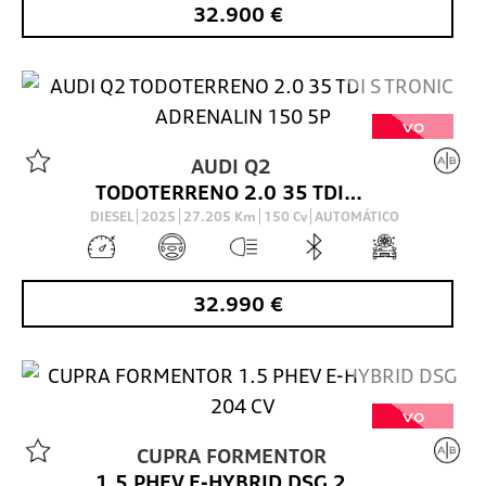
32.900
€
VO
AUDI
Q2
TODOTERRENO 2.0 35 TDI S TRONIC ADRENALIN 150 5P
DIESEL
2025
27.205
Km
150
Cv
AUTOMÁTICO
32.990
€
VO
CUPRA
FORMENTOR
1.5 PHEV E-HYBRID DSG 204 CV