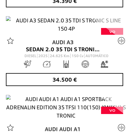
34.390
€
VO
AUDI
A3
SEDAN 2.0 35 TDI S TRONIC S LINE 150 4P
DIESEL
2025
24.625
Km
150
Cv
AUTOMÁTICO
34.500
€
VO
AUDI
AUDI A1