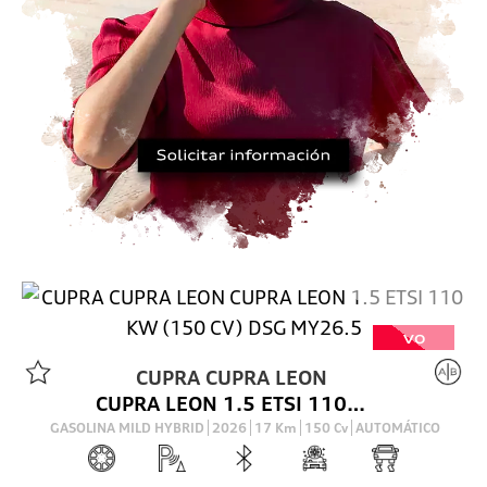
VO
CUPRA
CUPRA LEON
CUPRA LEON 1.5 ETSI 110 KW (150 CV) DSG MY26.5
GASOLINA MILD HYBRID
2026
17
Km
150
Cv
AUTOMÁTICO