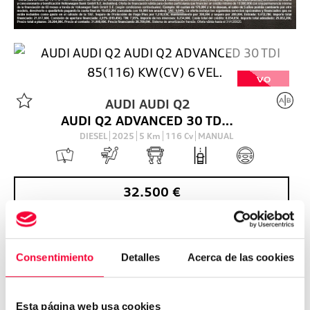
VO
AUDI
AUDI Q2
AUDI Q2 ADVANCED 30 TDI 85(116) KW(CV) 6 VEL.
DIESEL
2025
5
Km
116
Cv
MANUAL
32.500
€
Consentimiento
Detalles
Acerca de las cookies
Esta página web usa cookies