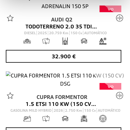
VO
AUDI
Q2
TODOTERRENO 2.0 35 TDI S TRONIC ADRENALIN 150 5P
DIESEL
2025
20.759
Km
150
Cv
AUTOMÁTICO
32.900
€
VO
CUPRA
FORMENTOR
1.5 ETSI 110 KW (150 CV) DSG
GASOLINA MILD HYBRID
2026
2.750
Km
150
Cv
AUTOMÁTICO