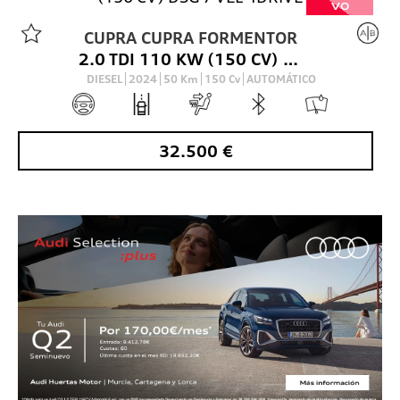
VO
CUPRA
CUPRA FORMENTOR
2.0 TDI 110 KW (150 CV) DSG 7 VEL 4DRIVE
DIESEL
2024
50
Km
150
Cv
AUTOMÁTICO
32.500
€