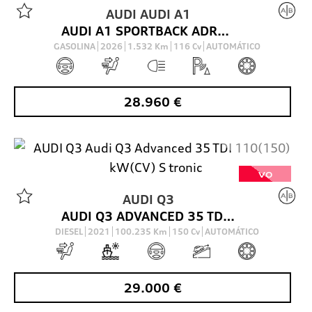
AUDI
AUDI A1
AUDI A1 SPORTBACK ADRENALIN EDITION 30 TFSI 85(116) KW(CV) S TRONIC
GASOLINA
2026
1.532
Km
116
Cv
AUTOMÁTICO
28.960
€
VO
AUDI
Q3
AUDI Q3 ADVANCED 35 TDI 110(150) KW(CV) S TRONIC
DIESEL
2021
100.235
Km
150
Cv
AUTOMÁTICO
29.000
€