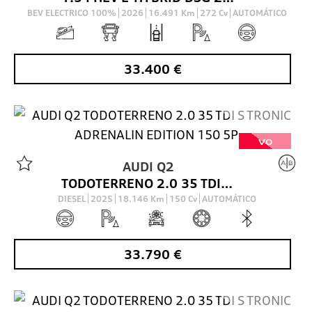
BEV ELECTRICO 100%
2026
16.491
Km
272
Cv
AUTOMÁTICO
33.400
€
VO
AUDI
Q2
TODOTERRENO 2.0 35 TDI S TRONIC ADRENALIN EDITION 150 5P
DIESEL
2025
18.146
Km
150
Cv
AUTOMÁTICO
33.790
€