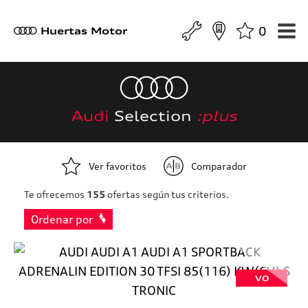
0
a
Huertas Motor
Audi
Selection
:plus
Ver favoritos
Comparador
Te ofrecemos
155
ofertas según tus criterios.
Ordenar por
VO