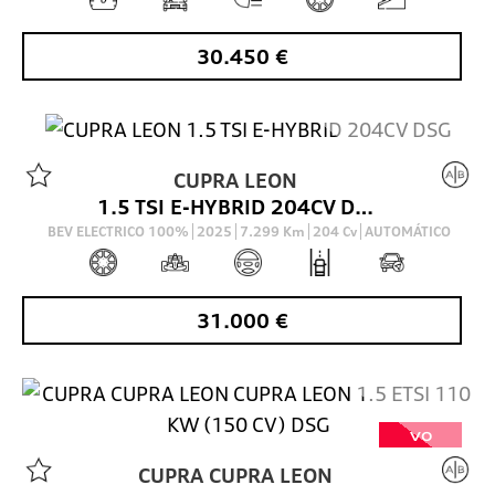
30.450
€
CUPRA
LEON
VO
1.5 TSI E-HYBRID 204CV DSG
BEV ELECTRICO 100%
2025
7.299
Km
204
Cv
AUTOMÁTICO
31.000
€
VO
CUPRA
CUPRA LEON