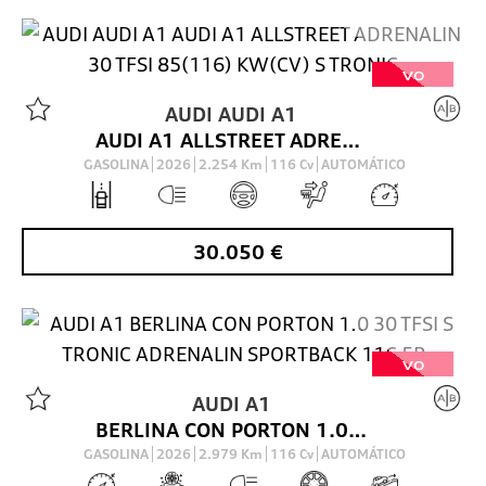
VO
AUDI
AUDI A1
AUDI A1 ALLSTREET ADRENALIN 30 TFSI 85(116) KW(CV) S TRONIC
GASOLINA
2026
2.254
Km
116
Cv
AUTOMÁTICO
30.050
€
VO
AUDI
A1
BERLINA CON PORTON 1.0 30 TFSI S TRONIC ADRENALIN SPORTBACK 116 5P
GASOLINA
2026
2.979
Km
116
Cv
AUTOMÁTICO