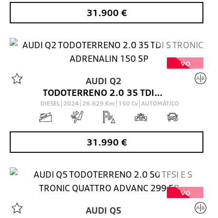
31.900
€
VO
AUDI
Q2
TODOTERRENO 2.0 35 TDI S TRONIC ADRENALIN 150 5P
DIESEL
2024
26.629
Km
150
Cv
AUTOMÁTICO
31.990
€
VO
AUDI
Q5