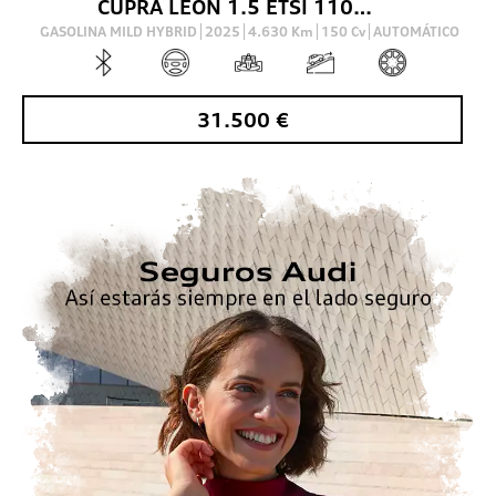
CUPRA LEON 1.5 ETSI 110 KW (150 CV) DSG
GASOLINA MILD HYBRID
2025
4.630
Km
150
Cv
AUTOMÁTICO
31.500
€