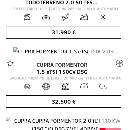
TODOTERRENO 2.0 50 TFSI E S TRONIC QUATTRO ADVANC 299 5P
BEV ELECTRICO 100%
2020
88.266
Km
299
Cv
AUTOMÁTICO
31.990
€
CUPRA
FORMENTOR
VO
1.5 eTSI 150CV DSG
GASOLINA MILD HYBRID
2025
26.806
Km
150
Cv
AUTOMÁTICO
32.500
€