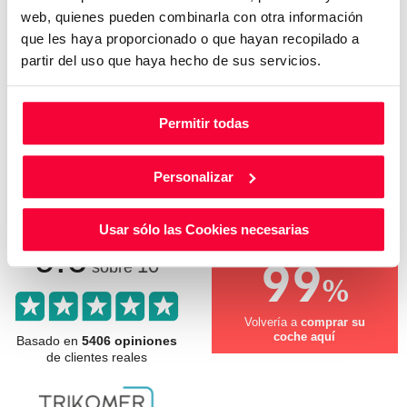
web, quienes pueden combinarla con otra información
que les haya proporcionado o que hayan recopilado a
Otros clientes que ya compraron en
partir del uso que haya hecho de sus servicios.
Audi Huertas Motor te cuentan cómo
Permitir todas
les fue.
Conoce lo que opinan y cómo nos valoran nuestros
Personalizar
clientes.
Usar sólo las Cookies necesarias
9.6
99
10
sobre
%
Volvería a
comprar su
coche aquí
Basado en
5406 opiniones
de clientes reales