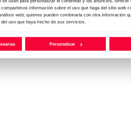
b se usan para personalizar el contenido y los anuncios, ofrecer
s, compartimos información sobre el uso que haga del sitio web 
 análisis web, quienes pueden combinarla con otra información q
r del uso que haya hecho de sus servicios.
a
Huertas Motor
cesarias
Personalizar
udi Cartagena
Audi Lorca
servados.
Política de privacidad
|
Política d