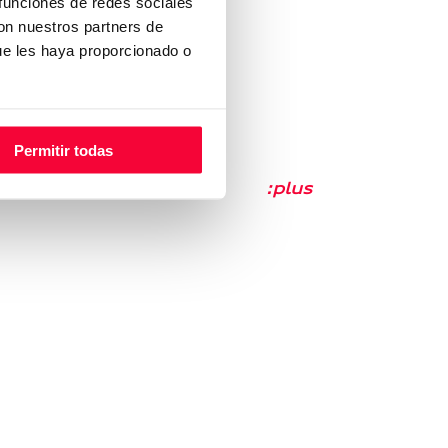
 funciones de redes sociales
con nuestros partners de
ue les haya proporcionado o
Permitir todas
Audi
Selection
:plus
Murcia
e cookies
|
Aviso legal
|
Canal de Denuncias
|
EU Data Act