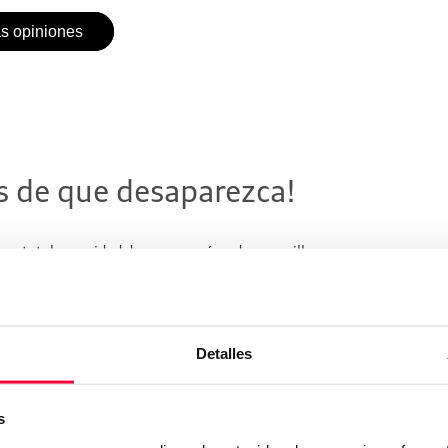
as opiniones
s de que desaparezca!
 con total seguridad de manera cómoda y sencilla.
enos de un minuto.
Detalles
LO AHORA
s