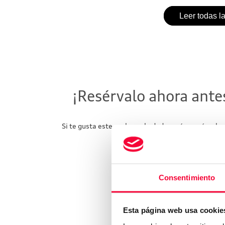
Leer todas l
¡Resérvalo ahora ante
Si te gusta este coche no lo dudes más, resérvalo
Podrás hacerlo en m
Consentimiento
RESÉRVA
Esta página web usa cookie