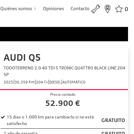
Quiénes somos
Opiniones
Contacto
0
AUDI Q5
TODOTERRENO 2.0 40 TDI S TRONIC QUATTRO BLACK LINE 204
5P
|
|
|
|
Km
Cv
2025
30.359
204
DIESEL
AUTOMÁTICO
Precio contado
52.900
€
15 días o 1.000 km para cambiarlo si no está
GRATUITO
satisfecho
1 año de garantía
GRATUITO