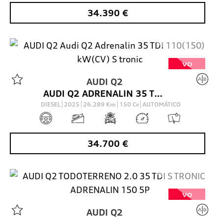
34.390
€
VO
AUDI
Q2
AUDI Q2 ADRENALIN 35 TDI 110(150) KW(CV) S TRONIC
DIESEL
2025
26.289
Km
150
Cv
AUTOMÁTICO
34.700
€
VO
AUDI
Q2