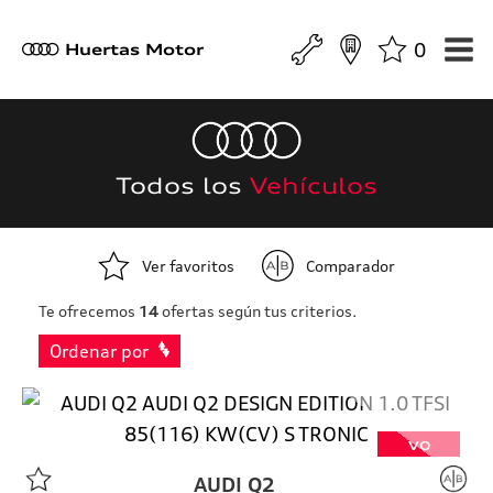
0
a
Huertas Motor
Todos los
Vehículos
Ver favoritos
Comparador
Te ofrecemos
14
ofertas según tus criterios.
Ordenar por
VO
AUDI
Q2