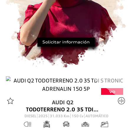
VO
AUDI
Q2
TODOTERRENO 2.0 35 TDI S TRONIC ADRENALIN 150 5P
DIESEL
2025
31.033
Km
150
Cv
AUTOMÁTICO