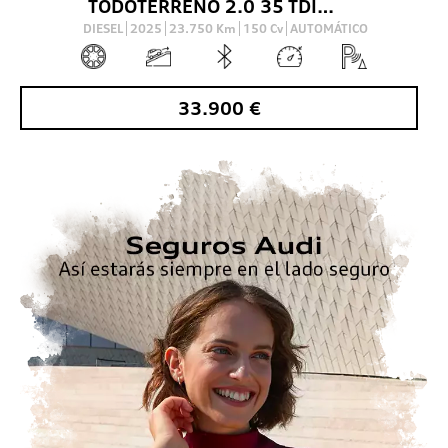
TODOTERRENO 2.0 35 TDI S TRONIC ADRENALIN 150 5P
DIESEL
2025
23.750
Km
150
Cv
AUTOMÁTICO
33.900
€