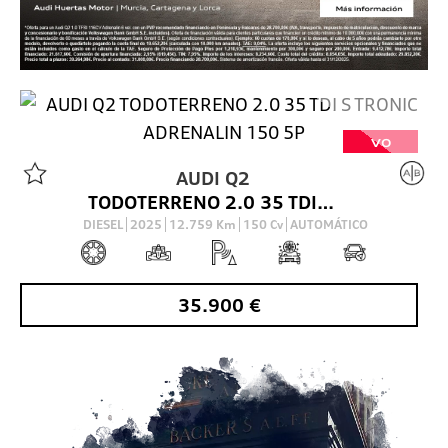
VO
AUDI
Q2
TODOTERRENO 2.0 35 TDI S TRONIC ADRENALIN 150 5P
DIESEL
2025
12.759
Km
150
Cv
AUTOMÁTICO
35.900
€