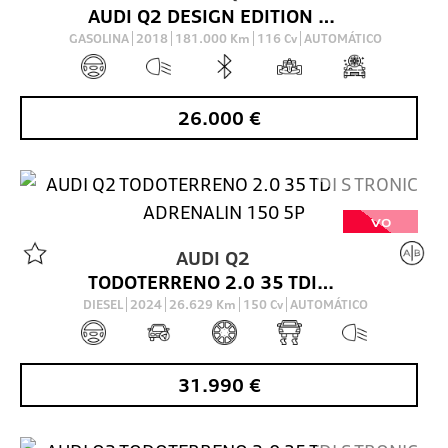
AUDI Q2 DESIGN EDITION 1.0 TFSI 85(116) KW(CV) S TRONIC
GASOLINA
2018
181.000
Km
116
Cv
AUTOMÁTICO
26.000
€
VO
AUDI
Q2
TODOTERRENO 2.0 35 TDI S TRONIC ADRENALIN 150 5P
DIESEL
2024
26.629
Km
150
Cv
AUTOMÁTICO
31.990
€