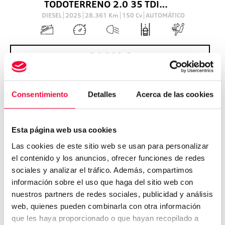
TODOTERRENO 2.0 35 TDI S TRONIC ADRENALIN 150 5P
DIESEL
2025
28.361
Km
150
Cv
AUTOMÁTICO
34.800
€
Consentimiento
Detalles
Acerca de las cookies
VO
AUDI
Q2
Esta página web usa cookies
Audi Q2 Adrenalin edition 35 TFSI 110(150) kW(CV) S tronic
Las cookies de este sitio web se usan para personalizar
GASOLINA
2025
25.154
Km
150
Cv
AUTOMÁTICO
el contenido y los anuncios, ofrecer funciones de redes
sociales y analizar el tráfico. Además, compartimos
información sobre el uso que haga del sitio web con
35.300
€
nuestros partners de redes sociales, publicidad y análisis
web, quienes pueden combinarla con otra información
que les haya proporcionado o que hayan recopilado a