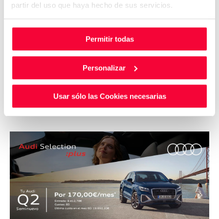
partir del uso que haya hecho de sus servicios.
VO
AUDI
Q2
Permitir todas
TODOTERRENO 1.5 35 TFSI S TRONIC ADRENALIN BLACK ED 150 5P
GASOLINA
2025
25.217
Km
150
Cv
AUTOMÁTICO
Personalizar
35.700
€
Usar sólo las Cookies necesarias