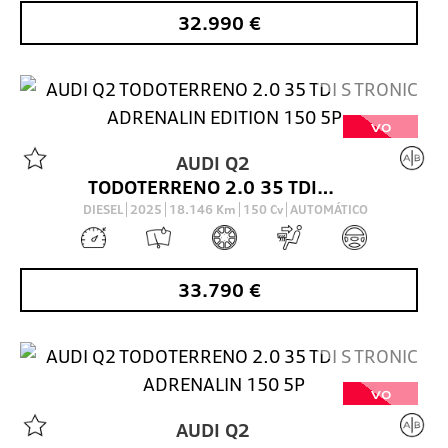
32.990
€
VO
AUDI
Q2
TODOTERRENO 2.0 35 TDI S TRONIC ADRENALIN EDITION 150 5P
DIESEL
2025
18.146
Km
150
Cv
AUTOMÁTICO
33.790
€
VO
AUDI
Q2