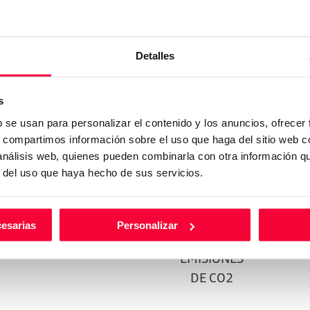
Detalles
 emisiones
s
b se usan para personalizar el contenido y los anuncios, ofrecer
s, compartimos información sobre el uso que haga del sitio web 
 análisis web, quienes pueden combinarla con otra información q
r del uso que haya hecho de sus servicios.
5.5 L/100
cesarias
Personalizar
CONSUMO
124 CO2
MIXTO
EMISIONES
DE CO2