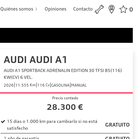
Quiénes somos
Opiniones
Contacto
0
AUDI AUDI A1
AUDI A1 SPORTBACK ADRENALIN EDITION 30 TFSI 85(116)
KW(CV) 6 VEL.
|
|
|
|
Km
Cv
2026
11.555
116
GASOLINA
MANUAL
Precio contado
28.300
€
15 días o 1.000 km para cambiarlo si no está
GRATUITO
satisfecho
1 año de garantía
GRATUITO