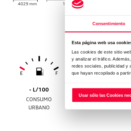
4029
mm
1740
mm
Consentimiento
Consumo y
Esta página web usa cookie
Las cookies de este sitio we
y analizar el tráfico. Ademá
redes sociales, publicidad y
que hayan recopilado a parti
- L/100
- L/100
Usar sólo las Cookies ne
CONSUMO
CONSUMO
URBANO
EXTRAURBANO