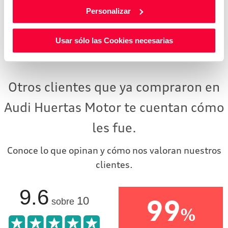
133 CO2
Personalizar
5.1 L/100
EMISIONES
DE CO2
CONSUMO
Usar sólo las Cookies necesarias
MIXTO
Otros clientes que ya compraron en
Audi Huertas Motor te cuentan cómo
les fue.
Conoce lo que opinan y cómo nos valoran nuestros
clientes.
9.6
99
10
sobre
%