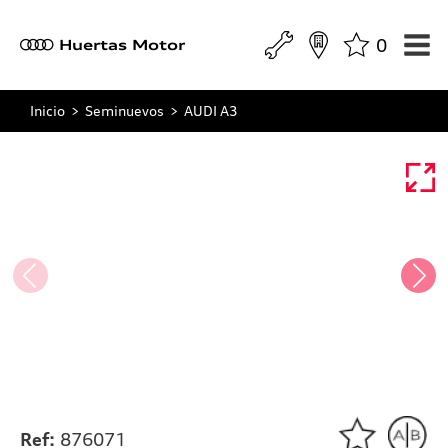
0
a
Huertas Motor
Inicio
>
Seminuevos
>
AUDI A3
Ref:
876071