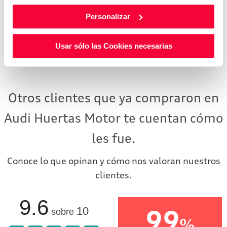
Personalizar
125 CO2
5.5 L/100
EMISIONES
DE CO2
CONSUMO
Usar sólo las Cookies necesarias
MIXTO
Otros clientes que ya compraron en
Audi Huertas Motor te cuentan cómo
les fue.
Conoce lo que opinan y cómo nos valoran nuestros
clientes.
9.6
99
10
sobre
%