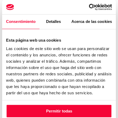
Depósito:
L
Consentimiento
Detalles
Acerca de las cookies
Consumo y emisiones
Esta página web usa cookies
Las cookies de este sitio web se usan para personalizar
el contenido y los anuncios, ofrecer funciones de redes
sociales y analizar el tráfico. Además, compartimos
información sobre el uso que haga del sitio web con
nuestros partners de redes sociales, publicidad y análisis
web, quienes pueden combinarla con otra información
- L/100
- L/100
que les haya proporcionado o que hayan recopilado a
CONSUMO
CONSUMO
partir del uso que haya hecho de sus servicios.
URBANO
EXTRAURBANO
Permitir todas