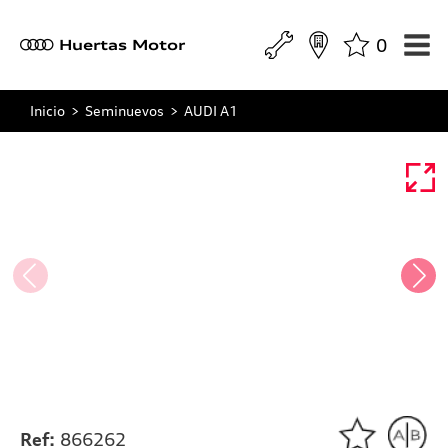
0
a
Huertas Motor
Inicio
>
Seminuevos
>
AUDI A1
Ref:
866262