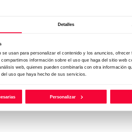
He leído y acepto las
Condic
Quiero que GRUPO HUERTAS m
Detalles
adaptarse a mis necesidades y 
s
b se usan para personalizar el contenido y los anuncios, ofrecer
s, compartimos información sobre el uso que haga del sitio web 
 análisis web, quienes pueden combinarla con otra información q
r del uso que haya hecho de sus servicios.
cesarias
Personalizar