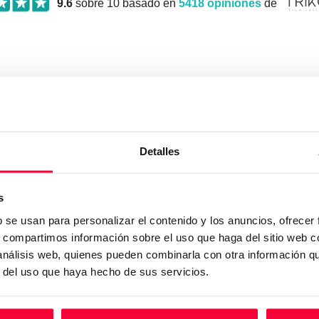
9.6
sobre 10 basado en
5418
opiniones
de
No encuentra lo que busc
Detalles
nosotros rellene el siguiente formulario y envíenosl
s
b se usan para personalizar el contenido y los anuncios, ofrecer
s, compartimos información sobre el uso que haga del sitio web 
 análisis web, quienes pueden combinarla con otra información q
r del uso que haya hecho de sus servicios.