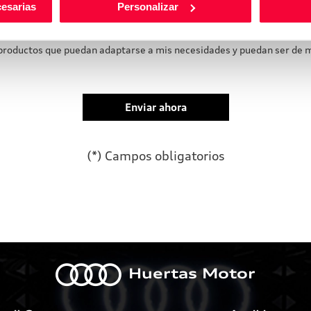
cesarias
Personalizar
idad
*
roductos que puedan adaptarse a mis necesidades y puedan ser de m
(*) Campos obligatorios
Por favor, deja este campo 
a
Huertas Motor