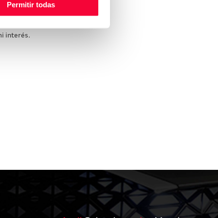
Permitir todas
i interés.
vacío.