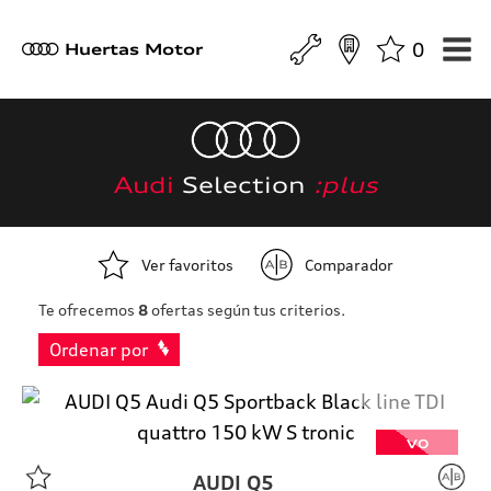
0
a
Huertas Motor
Audi
Selection
:plus
Ver favoritos
Comparador
Te ofrecemos
8
ofertas según tus criterios.
Ordenar por
VO
AUDI
Q5