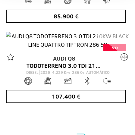
85.900
€
VO
AUDI
Q8
TODOTERRENO 3.0 TDI 210KW BLACK LINE QUATTRO TIPTRON 286 5P
DIESEL
2026
4.229
Km
286
Cv
AUTOMÁTICO
107.400
€