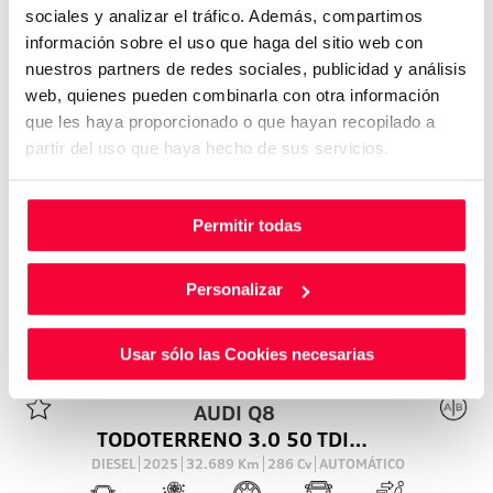
sociales y analizar el tráfico. Además, compartimos
información sobre el uso que haga del sitio web con
nuestros partners de redes sociales, publicidad y análisis
web, quienes pueden combinarla con otra información
que les haya proporcionado o que hayan recopilado a
partir del uso que haya hecho de sus servicios.
Permitir todas
Personalizar
Usar sólo las Cookies necesarias
VO
AUDI
Q8
TODOTERRENO 3.0 50 TDI MHEV BLACK LINE QUATTRO TIPTR 286 5P
DIESEL
2025
32.689
Km
286
Cv
AUTOMÁTICO