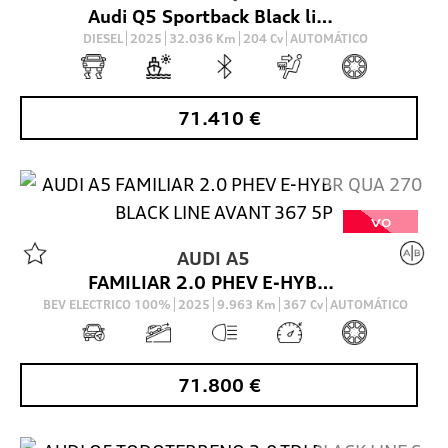
Audi Q5 Sportback Black line TDI quattro 150 kW S tronic
DIESEL
2025
32.036
Km
204
Cv
AUTOMÁTICO
71.410
€
VO
AUDI
A5
FAMILIAR 2.0 PHEV E-HYBR QUA 270 BLACK LINE AVANT 367 5P
BEV ELECTRICO 100%
2025
9.963
Km
367
Cv
AUTOMÁTICO
71.800
€