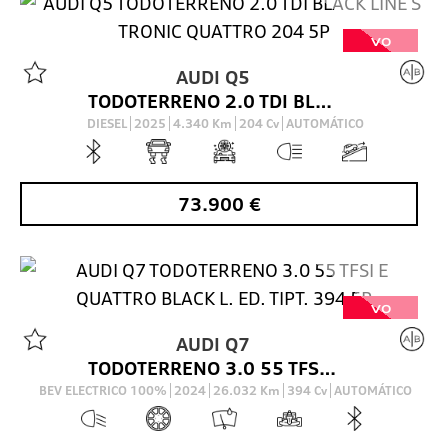
VO
AUDI
Q5
TODOTERRENO 2.0 TDI BLACK LINE S TRONIC QUATTRO 204 5P
DIESEL
2025
4.340
Km
204
Cv
AUTOMÁTICO
73.900
€
VO
AUDI
Q7
TODOTERRENO 3.0 55 TFSI E QUATTRO BLACK L. ED. TIPT. 394 5P
BEV ELECTRICO 100%
2024
26.032
Km
394
Cv
AUTOMÁTICO