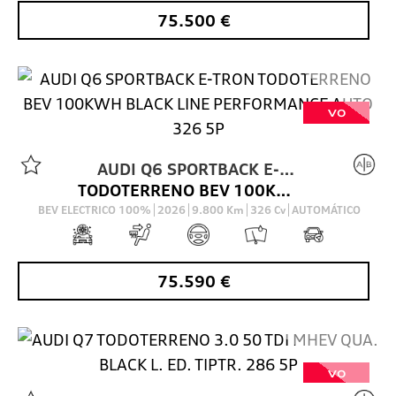
75.500
€
VO
AUDI
Q6 SPORTBACK E-
TODOTERRENO BEV 100KWH BLACK LINE PERFORMANCE AUTO 326 5P
TRON
BEV ELECTRICO 100%
2026
9.800
Km
326
Cv
AUTOMÁTICO
75.590
€
VO