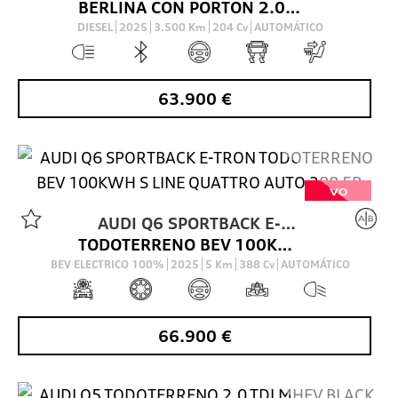
BERLINA CON PORTON 2.0 TDI 150 KW S LINE 204 5P
DIESEL
2025
3.500
Km
204
Cv
AUTOMÁTICO
63.900
€
VO
AUDI
Q6 SPORTBACK E-
TODOTERRENO BEV 100KWH S LINE QUATTRO AUTO 388 5P
TRON
BEV ELECTRICO 100%
2025
5
Km
388
Cv
AUTOMÁTICO
66.900
€