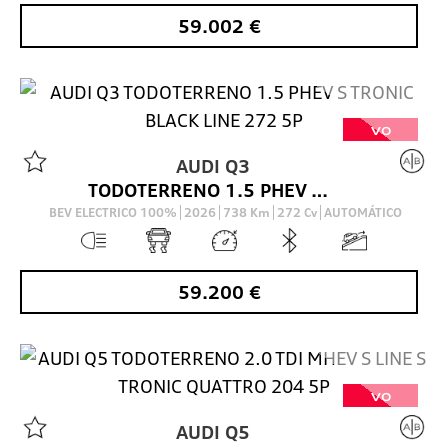
59.002
€
VO
AUDI
Q3
TODOTERRENO 1.5 PHEV S TRONIC BLACK LINE 272 5P
BEV ELECTRICO 100%
2026
738
Km
272
Cv
AUTOMÁTICO
59.200
€
VO
AUDI
Q5