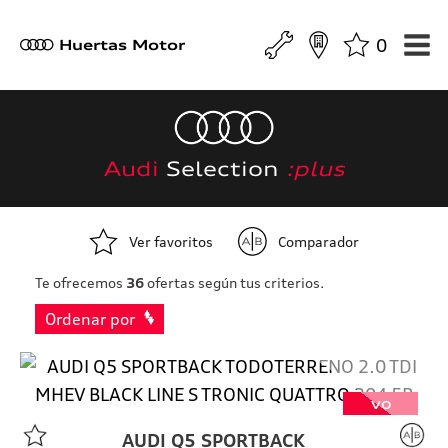
0
a
Huertas Motor
Audi
Selection
:plus
Ver favoritos
Comparador
Te ofrecemos
36
ofertas según tus criterios.
Ordenar por
VO
AUDI
Q5 SPORTBACK