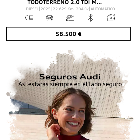
TODOTERRENO 2.0 TDI MHEV S LINE S TRONIC QUATTRO 204 5P
DIESEL
2025
22.629
Km
204
Cv
AUTOMÁTICO
58.500
€