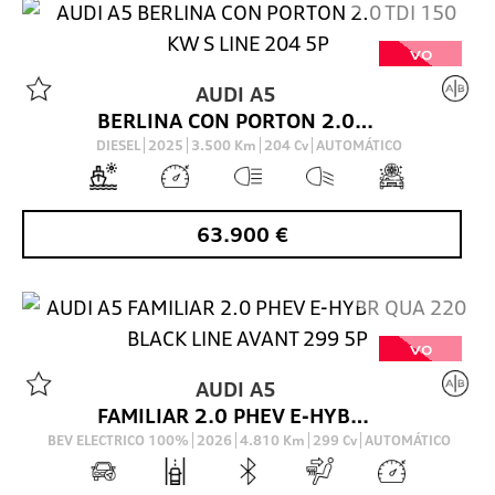
VO
AUDI
A5
BERLINA CON PORTON 2.0 TDI 150 KW S LINE 204 5P
DIESEL
2025
3.500
Km
204
Cv
AUTOMÁTICO
63.900
€
VO
AUDI
A5
FAMILIAR 2.0 PHEV E-HYBR QUA 220 BLACK LINE AVANT 299 5P
BEV ELECTRICO 100%
2026
4.810
Km
299
Cv
AUTOMÁTICO