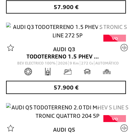
57.900
€
VO
AUDI
Q3
TODOTERRENO 1.5 PHEV S TRONIC S LINE 272 5P
BEV ELECTRICO 100%
2026
9
Km
272
Cv
AUTOMÁTICO
57.900
€
VO
AUDI
Q5