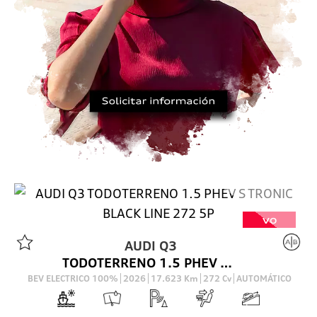
VO
AUDI
Q3
TODOTERRENO 1.5 PHEV S TRONIC BLACK LINE 272 5P
BEV ELECTRICO 100%
2026
17.623
Km
272
Cv
AUTOMÁTICO