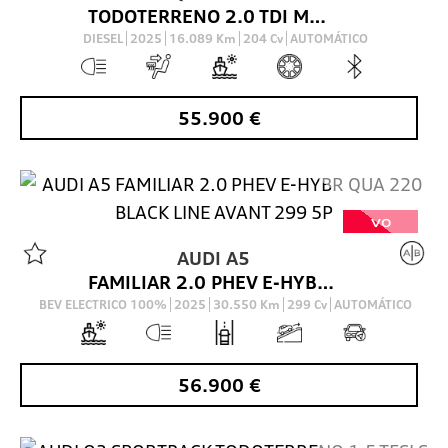
TODOTERRENO 2.0 TDI MHEV BLACK LINE S TRONIC QUATTRO 204 5P
DIESEL
2025
16.089
Km
204
Cv
AUTOMÁTICO
55.900
€
VO
AUDI
A5
FAMILIAR 2.0 PHEV E-HYBR QUA 220 BLACK LINE AVANT 299 5P
BEV ELECTRICO 100%
2025
30.550
Km
299
Cv
AUTOMÁTICO
56.900
€