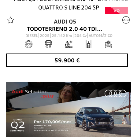
VO
AUDI
Q5
TODOTERRENO 2.0 40 TDI S TRONIC QUATTRO S LINE 204 5P
DIESEL
2025
25.142
Km
204
Cv
AUTOMÁTICO
59.900
€