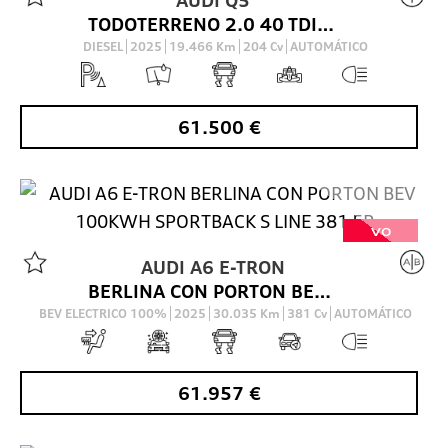
TODOTERRENO 2.0 40 TDI S TRONIC QUATTRO S LINE 204 5P
DIESEL
2025
19.466
Km
204
Cv
AUTOMÁTICO
61.500
€
VO
AUDI
A6 E-TRON
BERLINA CON PORTON BEV 100KWH SPORTBACK S LINE 381 5P
BEV ELECTRICO 100%
2025
30.035
Km
381
Cv
AUTOMÁTICO
61.957
€