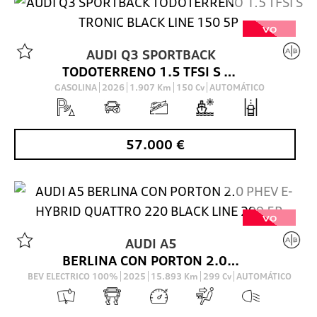
VO
AUDI
Q3 SPORTBACK
TODOTERRENO 1.5 TFSI S TRONIC BLACK LINE 150 5P
GASOLINA
2026
1.907
Km
150
Cv
AUTOMÁTICO
57.000
€
VO
AUDI
A5
BERLINA CON PORTON 2.0 PHEV E-HYBRID QUATTRO 220 BLACK LINE 299 5P
BEV ELECTRICO 100%
2025
15.893
Km
299
Cv
AUTOMÁTICO