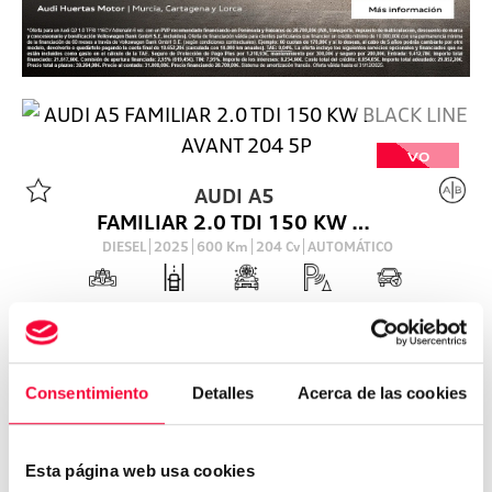
VO
AUDI
A5
FAMILIAR 2.0 TDI 150 KW BLACK LINE AVANT 204 5P
DIESEL
2025
600
Km
204
Cv
AUTOMÁTICO
60.254
€
Consentimiento
Detalles
Acerca de las cookies
Esta página web usa cookies