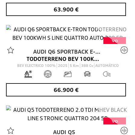
63.900
€
VO
AUDI
Q6 SPORTBACK E-
TODOTERRENO BEV 100KWH S LINE QUATTRO AUTO 388 5P
TRON
BEV ELECTRICO 100%
2025
5
Km
388
Cv
AUTOMÁTICO
66.900
€
VO
AUDI
Q5