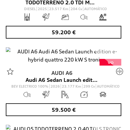
TODOTERRENO 2.0 TDI MHEV S LINE S TRONIC QUATTRO 204 5P
DIESEL
2025
23.517
Km
204
Cv
AUTOMÁTICO
59.200
€
VO
AUDI
A6
Audi A6 Sedan Launch edition e-hybrid quattro 220 kW S tronic
BEV ELECTRICO 100%
2026
23.177
Km
299
Cv
AUTOMÁTICO
59.500
€