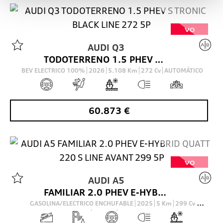
VO
AUDI
Q3
TODOTERRENO 1.5 PHEV S TRONIC BLACK LINE 272 5P
BEV ELECTRICO 100%
2026
5.108
Km
272
Cv
AUTOMÁTICO
60.873
€
VO
AUDI
A5
FAMILIAR 2.0 PHEV E-HYBRID QUATT 220 S LINE AVANT 299 5P
GASOLINA/ELECTRICO ENCHUFABLE
2025
5
Km
299
Cv
AUTOMÁTICO