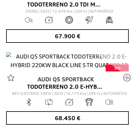
TODOTERRENO 2.0 TDI MHEV BLACK LINE S TRONIC QUATTRO 204 5P
DIESEL
2025
12.478
Km
204
Cv
AUTOMÁTICO
67.900
€
VO
AUDI
Q5 SPORTBACK
TODOTERRENO 2.0 E-HYBRID 220KW BLACK LINE S TR QUAT 299 5P
BEV ELECTRICO 100%
2025
16.173
Km
299
Cv
AUTOMÁTICO
68.450
€