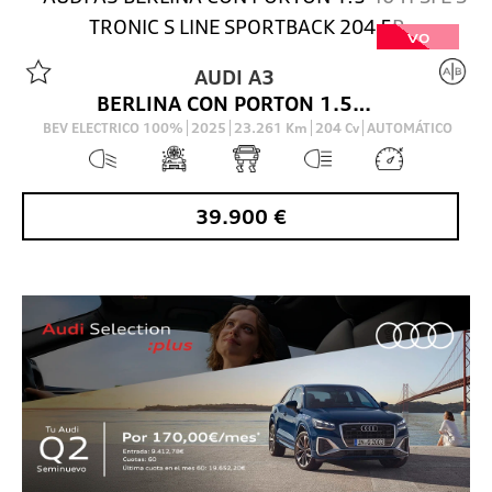
VO
AUDI
A3
BERLINA CON PORTON 1.5 40 TFSI E S TRONIC S LINE SPORTBACK 204 5P
BEV ELECTRICO 100%
2025
23.261
Km
204
Cv
AUTOMÁTICO
39.900
€