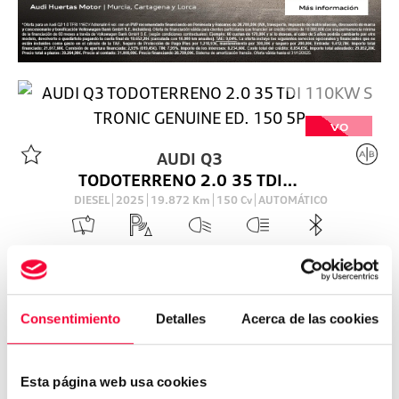
VO
AUDI
Q3
TODOTERRENO 2.0 35 TDI 110KW S TRONIC GENUINE ED. 150 5P
DIESEL
2025
19.872
Km
150
Cv
AUTOMÁTICO
39.900
€
Consentimiento
Detalles
Acerca de las cookies
Esta página web usa cookies