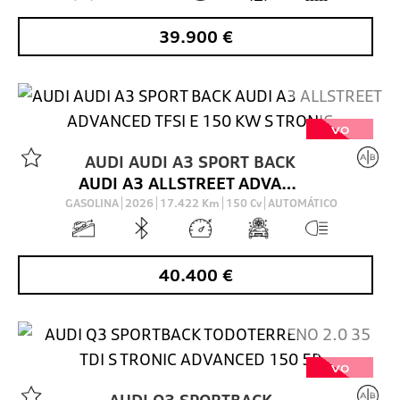
39.900
€
VO
AUDI
AUDI A3 SPORT BACK
AUDI A3 ALLSTREET ADVANCED TFSI E 150 KW S TRONIC
GASOLINA
2026
17.422
Km
150
Cv
AUTOMÁTICO
40.400
€
VO
AUDI
Q3 SPORTBACK