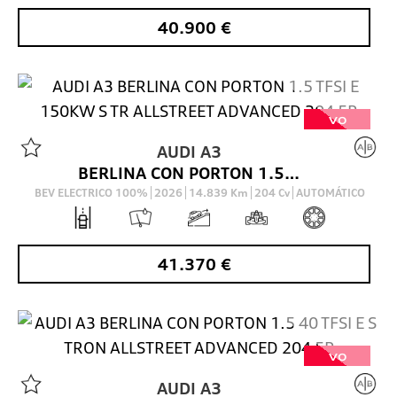
40.900
€
VO
AUDI
A3
BERLINA CON PORTON 1.5 TFSI E 150KW S TR ALLSTREET ADVANCED 204 5P
BEV ELECTRICO 100%
2026
14.839
Km
204
Cv
AUTOMÁTICO
41.370
€
VO
AUDI
A3