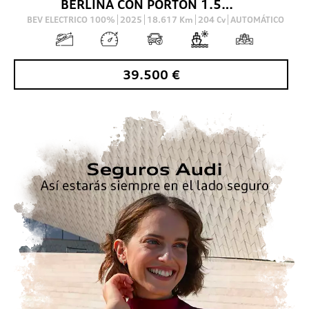
BERLINA CON PORTON 1.5 40 TFSI E S TRONIC S LINE SPORTBACK 204 5P
BEV ELECTRICO 100%
2025
18.617
Km
204
Cv
AUTOMÁTICO
39.500
€