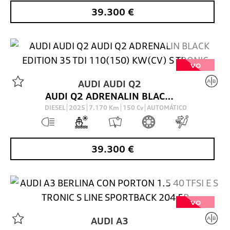
39.300
€
VO
AUDI
AUDI Q2
AUDI Q2 ADRENALIN BLACK EDITION 35 TDI 110(150) KW(CV) S TRONIC
DIESEL
2025
7.170
Km
150
Cv
AUTOMÁTICO
39.300
€
VO
AUDI
A3