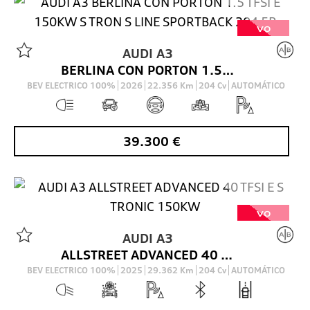
VO
AUDI
A3
BERLINA CON PORTON 1.5 TFSI E 150KW S TRON S LINE SPORTBACK 204 5P
BEV ELECTRICO 100%
2026
22.356
Km
204
Cv
AUTOMÁTICO
39.300
€
VO
AUDI
A3
ALLSTREET ADVANCED 40 TFSI E S TRONIC 150KW
BEV ELECTRICO 100%
2025
29.362
Km
204
Cv
AUTOMÁTICO