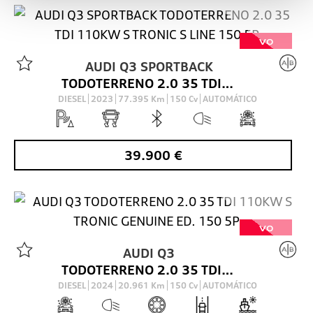
VO
AUDI
Q3 SPORTBACK
TODOTERRENO 2.0 35 TDI 110KW S TRONIC S LINE 150 5P
DIESEL
2023
77.395
Km
150
Cv
AUTOMÁTICO
39.900
€
VO
AUDI
Q3
TODOTERRENO 2.0 35 TDI 110KW S TRONIC GENUINE ED. 150 5P
DIESEL
2024
20.961
Km
150
Cv
AUTOMÁTICO