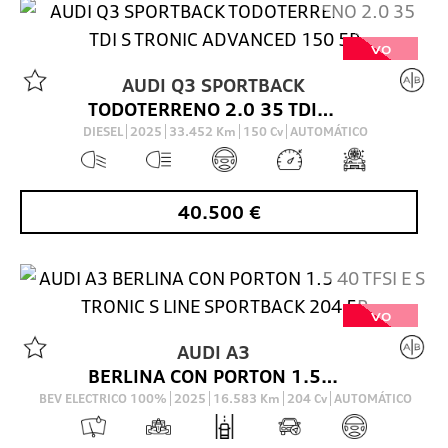
VO
AUDI
Q3 SPORTBACK
TODOTERRENO 2.0 35 TDI S TRONIC ADVANCED 150 5P
DIESEL
2025
33.452
Km
150
Cv
AUTOMÁTICO
40.500
€
VO
AUDI
A3
BERLINA CON PORTON 1.5 40 TFSI E S TRONIC S LINE SPORTBACK 204 5P
BEV ELECTRICO 100%
2025
16.583
Km
204
Cv
AUTOMÁTICO