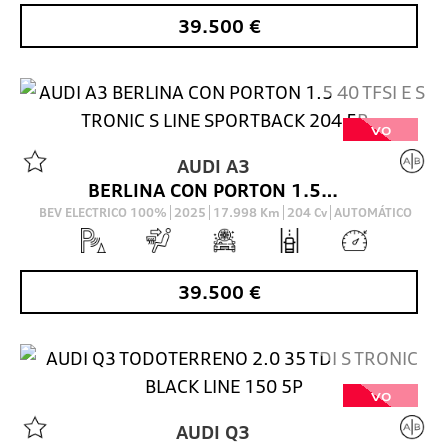
39.500
€
VO
AUDI
A3
BERLINA CON PORTON 1.5 40 TFSI E S TRONIC S LINE SPORTBACK 204 5P
BEV ELECTRICO 100%
2025
17.998
Km
204
Cv
AUTOMÁTICO
39.500
€
VO
AUDI
Q3