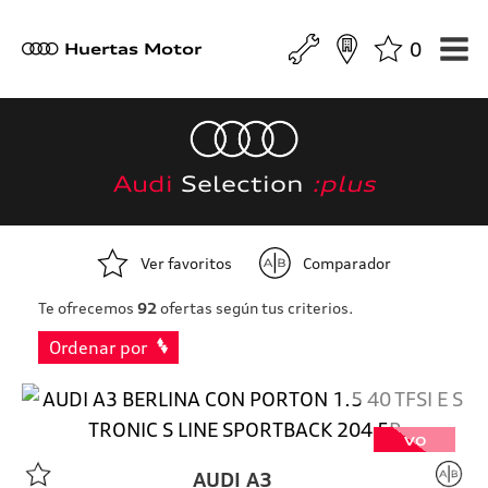
0
a
Huertas Motor
Audi
Selection
:plus
Ver favoritos
Comparador
Te ofrecemos
92
ofertas según tus criterios.
Ordenar por
VO
AUDI
A3