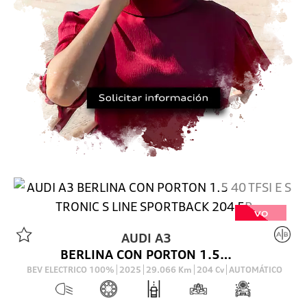
VO
AUDI
A3
BERLINA CON PORTON 1.5 40 TFSI E S TRONIC S LINE SPORTBACK 204 5P
BEV ELECTRICO 100%
2025
29.066
Km
204
Cv
AUTOMÁTICO