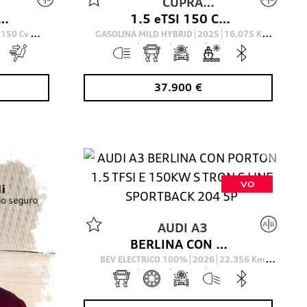
CUPRA
 2.0 35 TDI S TRONIC ADVANCED 150 5P
1.5 eTSI 150 CV DSG
TERRAMAR
150
Cv
GASOLINA MILD HYBRID
2025
16.075
Km
150
Cv
AUTOMÁTICO
37.900
€
VO
AUDI
A3
BERLINA CON PORTON 1.5 TFSI E 150KW S TRON S LINE SPORTBACK 204 5P
BEV ELECTRICO 100%
2026
22.356
Km
204
Cv
AUTOMÁTICO