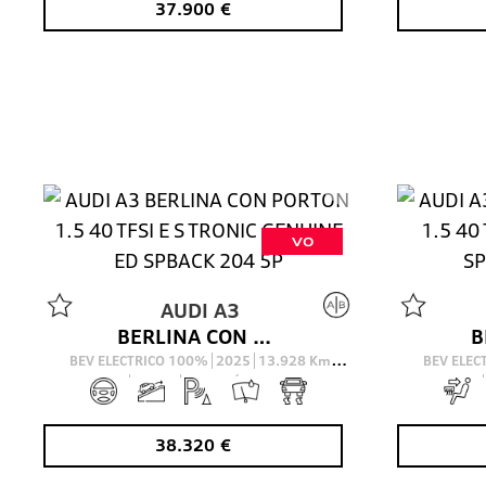
37.900
€
VO
AUDI
A3
BERLINA CON PORTON 1.5 40 TFSI E S TRONIC GENUINE ED SPBACK 204 5P
BEV ELECTRICO 100%
2025
13.928
Km
BEV ELE
204
Cv
AUTOMÁTICO
38.320
€