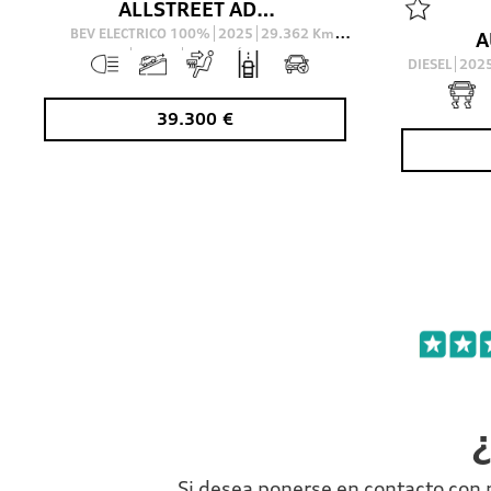
ALLSTREET ADVANCED 40 TFSI E S TRONIC 150KW
BEV ELECTRICO 100%
2025
29.362
Km
204
Cv
AUTOMÁTICO
DIESEL
202
39.300
€
¿
Si desea ponerse en contacto con 