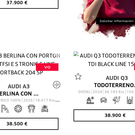
37.900
€
VO
AUDI
Q3
TODOTERRE
AUDI
A3
DIESEL
2024
34.183
Km
150
BERLINA CON PORTON 1.5 40 TFSI E S TRONIC S LINE SPORTBACK 204 5P
CTRICO 100%
2025
18.617
Km
204
Cv
AUTOMÁTICO
38.900
€
38.500
€