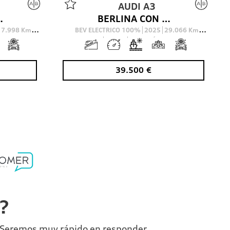
AUDI
A3
S LINE SPORTBACK 204 5P
BERLINA CON PORTON 1.5 40 TFSI E S TRONIC S LINE SPORTBACK 204 5P
17.998
Km
BEV ELECTRICO 100%
2025
29.066
Km
O
204
Cv
AUTOMÁTICO
39.500
€
a?
o. Seremos muy rápido en responder