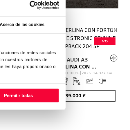
Acerca de las cookies
VO
VO
 funciones de redes sociales
2
AUDI
A3
con nuestros partners de
150) KW(CV) S TRONIC
BERLINA CON PORTON 1.5 40 TFSI E S TRONIC GENUINE ED SPBACK 204 5P
ue les haya proporcionado o
150
Cv
BEV ELECTRICO 100%
2025
14.327
Km
204
Cv
AUTOMÁTICO
39.000
€
Permitir todas