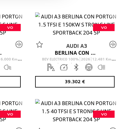
VO
VO
AUDI
A3
S LINE SPORTBACK 204 5P
BERLINA CON PORTON 1.5 TFSI E 150KW S TRON S LINE SPORTBACK 204 5P
16.000
Km
BEV ELECTRICO 100%
2026
12.481
Km
O
204
Cv
AUTOMÁTICO
39.302
€
VO
VO