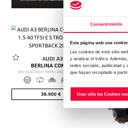
Consentimiento
VO
Esta página web usa cookie
Las cookies de este sitio we
AUDI
A3
y analizar el tráfico. Ademá
BERLINA CON PORTON 1.5 40 TFSI E S TRONIC S LINE SPORTBACK 204 5P
redes sociales, publicidad y
BEV ELECTRICO 100%
2025
23.261
Km
que hayan recopilado a parti
204
Cv
AUTOMÁTICO
38.900
€
Usar sólo las Cookies ne