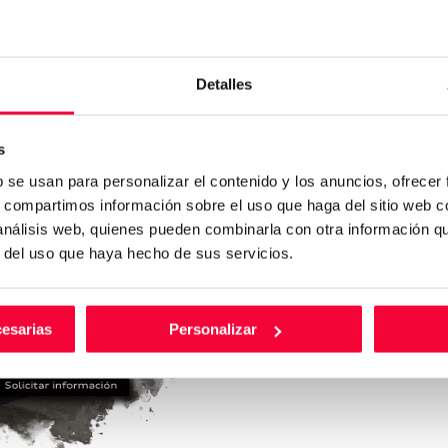
Detalles
s
b se usan para personalizar el contenido y los anuncios, ofrecer
AUDI
AUDI Q
s, compartimos información sobre el uso que haga del sitio web 
AUDI Q2 S LINE 35 TDI QUATTRO 110(
 análisis web, quienes pueden combinarla con otra información q
DIESEL
2024
29.443
Km
r del uso que haya hecho de sus servicios.
AUTOMÁTICO
38.900
€
cesarias
Personalizar