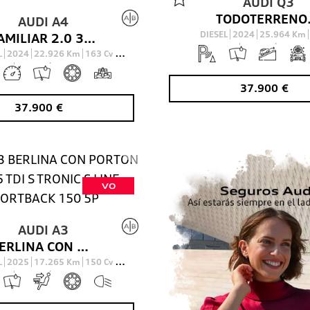
AUDI
Q3
TODOTERRENO
AUDI
A4
DIESEL
2024
25.964
Km
FAMILIAR 2.0 35 TDI MHEV S TRONIC S LINE AVANT 163 5P
AUTOMÁTICO
L
2024
22.926
Km
163
Cv
AUTOMÁTICO
37.900
€
37.900
€
VO
AUDI
A3
BERLINA CON PORTON 2.0 35 TDI S TRONIC S LINE SPORTBACK 150 5P
L
2025
17.265
Km
150
Cv
AUTOMÁTICO