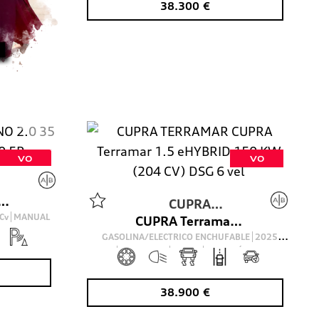
38.300
€
VO
VO
NO 2.0 35 TDI BLACK LINE 150 5P
CUPRA
Cv
MANUAL
CUPRA Terramar 1.5 eHYBRID 150 KW (204 CV) DSG 6 vel
TERRAMAR
GASOLINA/ELECTRICO ENCHUFABLE
2025
16.500
Km
204
Cv
AUTOMÁTICO
38.900
€