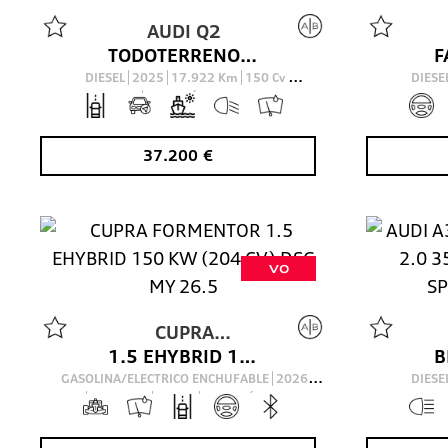
AUDI
Q2
TODOTERRENO 2.0 35 TDI S TRONIC ADRENALIN BLACK ED 150 5P
DIESEL
2025
17.922
Km
150
Cv
DIESE
AUTOMÁTICO
37.200
€
VO
CUPRA
1.5 EHYBRID 150 KW (204 CV) DSG MY 26.5
FORMENTOR
GASOLINA/ELECTRICO ENCHUFABLE
2026
DIESE
4.020
Km
204
Cv
AUTOMÁTICO