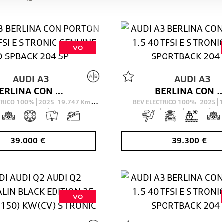
VO
AUDI
A3
AUDI
A3
BERLINA CON PORTON 1.5 40 TFSI E S TRONIC GENUINE ED SPBACK 204 5P
BERLINA CON PORTON 1.5 40 TFSI E S TRONIC 
CTRICO 100%
2025
19.747
Km
BEV ELECTRICO 100%
2025
204
Cv
AUTOMÁTICO
204
Cv
AUTOMÁTIC
39.000
€
39.300
€
VO