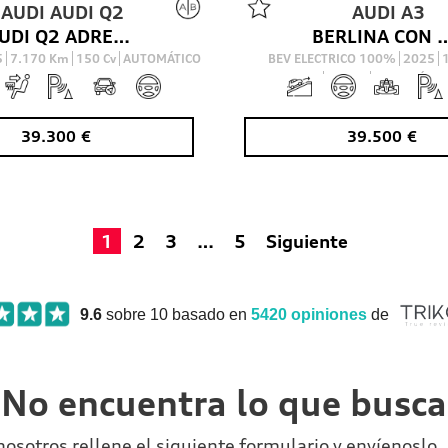
AUDI
AUDI Q2
AUDI
A3
AUDI Q2 ADRENALIN BLACK EDITION 35 TDI 110(150) KW(CV) S TRONIC
BERLINA CON PORTON 1.5 40 TFSI E S TRONIC 
5
7.170
Km
150
Cv
AUTOMÁTICO
BEV ELECTRICO 100%
2025
204
Cv
AUTOMÁTIC
39.300
€
39.500
€
1
2
3
…
5
Siguiente
9.6
sobre 10 basado en
5420
opiniones
de
No encuentra lo que busc
nosotros rellene el siguiente formulario y envíenosl