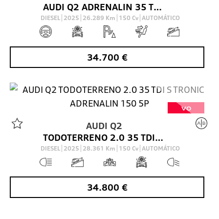
AUDI Q2 ADRENALIN 35 TDI 110(150) KW(CV) S TRONIC
DIESEL
2025
26.289
Km
150
Cv
AUTOMÁTICO
34.700
€
VO
AUDI
Q2
TODOTERRENO 2.0 35 TDI S TRONIC ADRENALIN 150 5P
DIESEL
2025
28.361
Km
150
Cv
AUTOMÁTICO
34.800
€