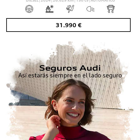
DIESEL
2024
26.629
Km
150
Cv
AUTOMÁTICO
31.990
€