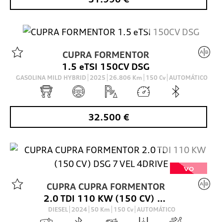
CUPRA
FORMENTOR
VO
1.5 eTSI 150CV DSG
GASOLINA MILD HYBRID
2025
26.806
Km
150
Cv
AUTOMÁTICO
32.500
€
VO
CUPRA
CUPRA FORMENTOR
2.0 TDI 110 KW (150 CV) DSG 7 VEL 4DRIVE
DIESEL
2024
50
Km
150
Cv
AUTOMÁTICO