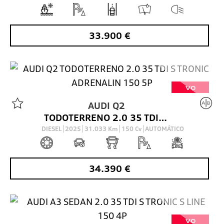
33.900
€
VO
AUDI
Q2
TODOTERRENO 2.0 35 TDI S TRONIC ADRENALIN 150 5P
DIESEL
2025
31.033
Km
150
Cv
AUTOMÁTICO
34.390
€
VO