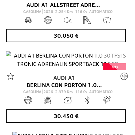
AUDI A1 ALLSTREET ADRENALIN 30 TFSI 85(116) KW(CV) S TRONIC
GASOLINA
2026
2.254
Km
116
Cv
AUTOMÁTICO
30.050
€
VO
AUDI
A1
BERLINA CON PORTON 1.0 30 TFSI S TRONIC ADRENALIN SPORTBACK 116 5P
GASOLINA
2026
2.979
Km
116
Cv
AUTOMÁTICO
30.450
€