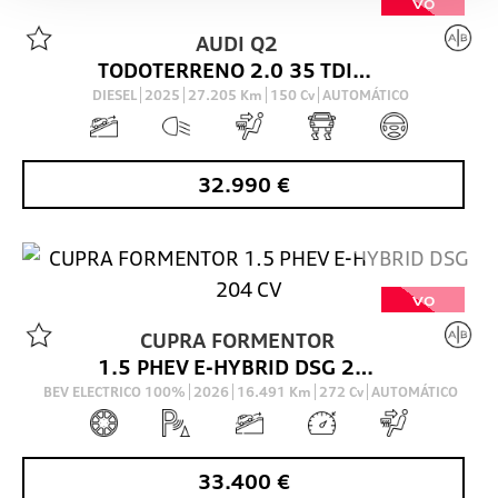
VO
AUDI
Q2
TODOTERRENO 2.0 35 TDI S TRONIC ADRENALIN 150 5P
DIESEL
2025
27.205
Km
150
Cv
AUTOMÁTICO
32.990
€
VO
CUPRA
FORMENTOR
1.5 PHEV E-HYBRID DSG 204 CV
BEV ELECTRICO 100%
2026
16.491
Km
272
Cv
AUTOMÁTICO
33.400
€