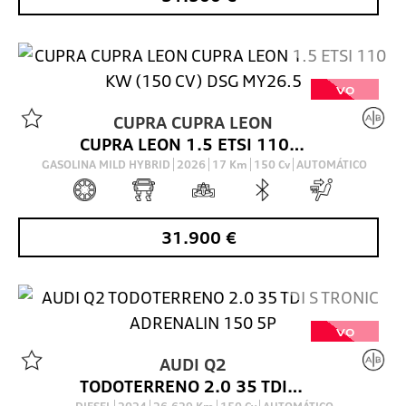
VO
CUPRA
CUPRA LEON
CUPRA LEON 1.5 ETSI 110 KW (150 CV) DSG MY26.5
GASOLINA MILD HYBRID
2026
17
Km
150
Cv
AUTOMÁTICO
31.900
€
VO
AUDI
Q2
TODOTERRENO 2.0 35 TDI S TRONIC ADRENALIN 150 5P