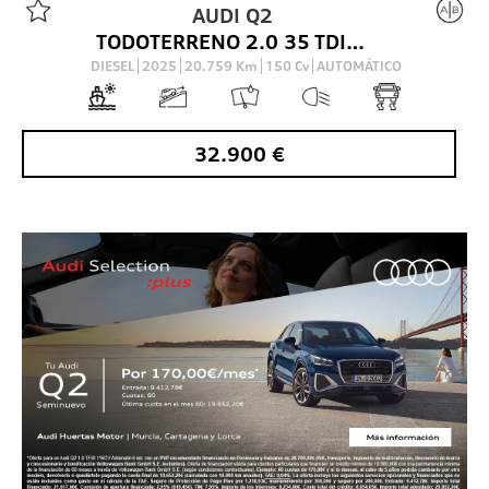
AUDI
Q2
TODOTERRENO 2.0 35 TDI S TRONIC ADRENALIN 150 5P
DIESEL
2025
20.759
Km
150
Cv
AUTOMÁTICO
32.900
€