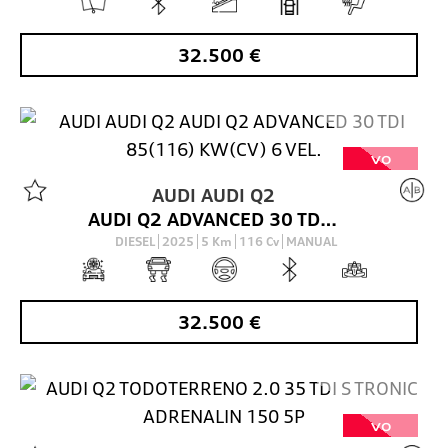
32.500
€
VO
AUDI
AUDI Q2
AUDI Q2 ADVANCED 30 TDI 85(116) KW(CV) 6 VEL.
DIESEL
2025
5
Km
116
Cv
MANUAL
32.500
€
VO