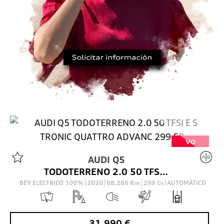
VO
AUDI
Q5
TODOTERRENO 2.0 50 TFSI E S TRONIC QUATTRO ADVANC 299 5P
BEV ELECTRICO 100%
2020
88.266
Km
299
Cv
AUTOMÁTICO
31.990
€