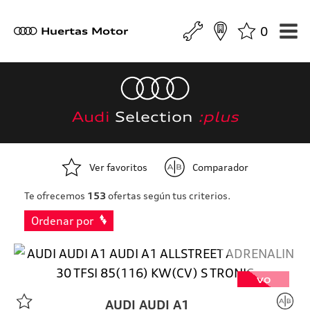
0
a
Huertas Motor
Audi
Selection
:plus
Ver favoritos
Comparador
Te ofrecemos
153
ofertas según tus criterios.
Ordenar por
VO
AUDI
AUDI A1