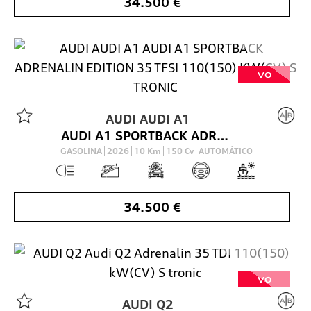
34.500
€
VO
AUDI
AUDI A1
AUDI A1 SPORTBACK ADRENALIN EDITION 35 TFSI 110(150) KW(CV) S TRONIC
GASOLINA
2026
10
Km
150
Cv
AUTOMÁTICO
34.500
€
VO
AUDI
Q2