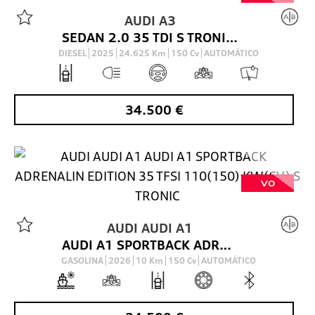
AUDI
A3
SEDAN 2.0 35 TDI S TRONIC S LINE 150 4P
DIESEL
2025
24.625
Km
150
Cv
AUTOMÁTICO
34.500
€
VO
AUDI
AUDI A1
AUDI A1 SPORTBACK ADRENALIN EDITION 35 TFSI 110(150) KW(CV) S TRONIC
GASOLINA
2026
10
Km
150
Cv
AUTOMÁTICO