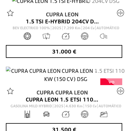
CUPRA
LEON
VO
1.5 TSI E-HYBRID 204CV DSG
BEV ELECTRICO 100%
2025
7.299
Km
204
Cv
AUTOMÁTICO
31.000
€
VO
CUPRA
CUPRA LEON
CUPRA LEON 1.5 ETSI 110 KW (150 CV) DSG
GASOLINA MILD HYBRID
2025
4.630
Km
150
Cv
AUTOMÁTICO
31.500
€