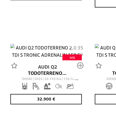
VO
AUDI
Q2
TODOTERRENO 2.0 35 TDI S TRONIC ADRENALIN 150 5P
DIESEL
2025
20.759
Km
150
Cv
DIESE
AUTOMÁTICO
32.900
€