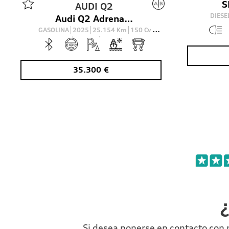
AUDI
Q2
DIESE
Audi Q2 Adrenalin edition 35 TFSI 110(150) kW(CV) S tronic
GASOLINA
2025
25.154
Km
150
Cv
AUTOMÁTICO
35.300
€
¿
Si desea ponerse en contacto con 