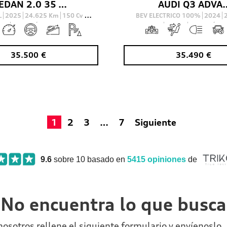
SEDAN 2.0 35 TDI S TRONIC S LINE 150 4P
AUDI Q3 ADVANCED 45 TFSI E 
L
2025
24.625
Km
150
Cv
BEV ELECTRICO 100%
2024
AUTOMÁTICO
245
Cv
AUTOMÁTIC
35.500
€
35.490
€
1
2
3
…
7
Siguiente
9.6
sobre 10 basado en
5415
opiniones
de
No encuentra lo que busc
nosotros rellene el siguiente formulario y envíenosl