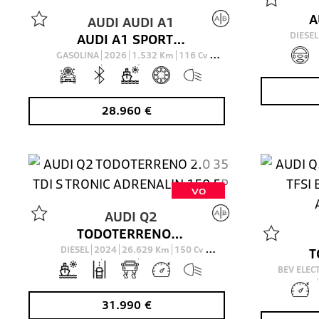
AUDI
AUDI A1
DIESE
AUDI A1 SPORTBACK ADRENALIN EDITION 30 TFSI 85(116) KW(CV) S TRONIC
GASOLINA
2026
1.532
Km
116
Cv
AUTOMÁTICO
28.960
€
VO
AUDI
Q2
TODOTERRENO 2.0 35 TDI S TRONIC ADRENALIN 150 5P
DIESEL
2024
26.629
Km
150
Cv
AUTOMÁTICO
BEV ELE
31.990
€