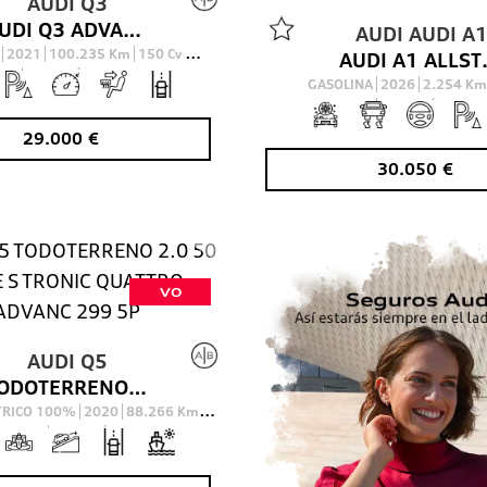
AUDI
Q3
AUDI Q3 ADVANCED 35 TDI 110(150) KW(CV) S TRONIC
AUDI
AUDI A
L
2021
100.235
Km
150
Cv
AUDI A1 ALLSTREET
AUTOMÁTICO
GASOLINA
2026
2.254
Km
AUTOMÁTICO
29.000
€
30.050
€
VO
AUDI
Q5
TODOTERRENO 2.0 50 TFSI E S TRONIC QUATTRO ADVANC 299 5P
CTRICO 100%
2020
88.266
Km
299
Cv
AUTOMÁTICO