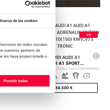
Acerca de las cookies
VO
VO
 funciones de redes sociales
con nuestros partners de
ue les haya proporcionado o
1
AUDI
AUDI A1
 A1 SPORTBACK ADRENALIN EDITION 35 TFSI 110(150) KW(CV) S TRONIC
AUDI A1 SPORTBACK ADRENALIN EDITION 35 TFSI 110(150) KW(CV) S TRONIC
AUTOMÁTICO
GASOLINA
2026
10
Km
150
Cv
AUTOMÁTICO
Permitir todas
34.500
€