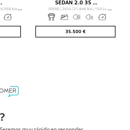
180(245) KW(CV) S TRONIC
SEDAN 2.0 35 TDI S TRONIC S LINE 150 4P
20.058
Km
DIESEL
2025
21.846
Km
150
Cv
O
AUTOMÁTICO
35.500
€
a?
o. Seremos muy rápido en responder