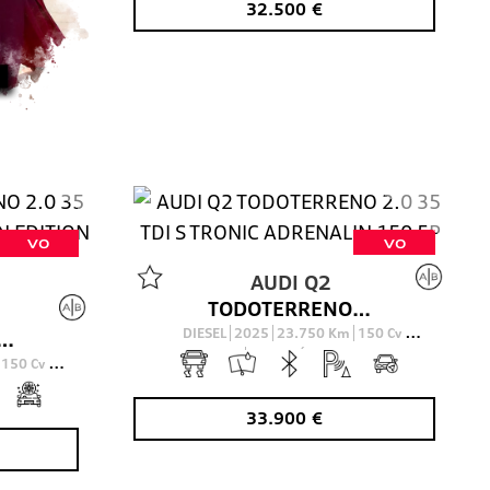
32.500
€
VO
VO
AUDI
Q2
TODOTERRENO 2.0 35 TDI S TRONIC ADRENALIN 150 5P
DIESEL
2025
23.750
Km
150
Cv
.0 35 TDI S TRONIC ADRENALIN EDITION 150 5P
AUTOMÁTICO
150
Cv
33.900
€