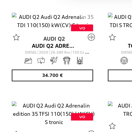
VO
AUDI
Q2
AUDI Q2 ADRENALIN 35 TDI 110(150) KW(CV) S TRONIC
DIESEL
2025
26.289
Km
150
Cv
DIESE
AUTOMÁTICO
34.700
€
VO