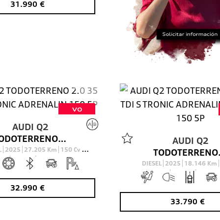
31.990
€
VO
AUDI
Q2
TODOTERRENO 2.0 35 TDI S TRONIC ADRENALIN 150 5P
AUDI
Q2
L
2025
27.205
Km
150
Cv
TODOTERRENO 2
AUTOMÁTICO
DIESEL
2025
18.146
Km
AUTOMÁTICO
32.990
€
33.790
€