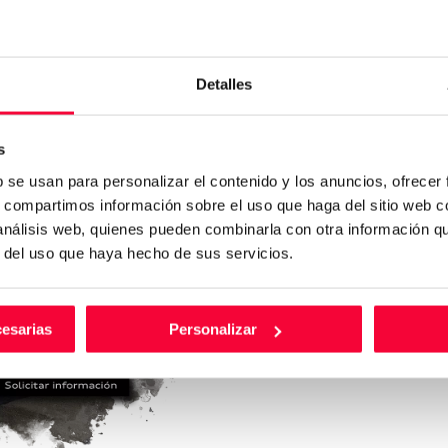
Detalles
s
b se usan para personalizar el contenido y los anuncios, ofrecer
s, compartimos información sobre el uso que haga del sitio web 
 análisis web, quienes pueden combinarla con otra información q
AUDI
AUDI A
r del uso que haya hecho de sus servicios.
AUDI
GASOLINA
2026
10
Km
150
Cv
cesarias
Personalizar
34.500
€