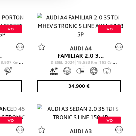
VO
VO
AUDI
A4
LSTREET ADVANCED 204 5P
FAMILIAR 2.0 35 TDI MHEV S TRONIC S LINE AVANT 163 5P
18.907
Km
DIESEL
2024
19.553
Km
163
Cv
O
AUTOMÁTICO
34.900
€
VO
VO
AUDI
A3