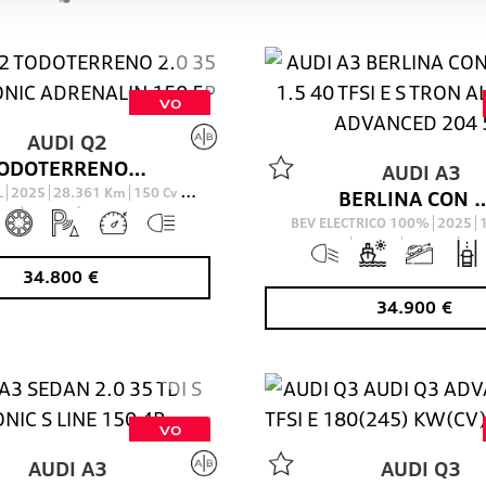
VO
AUDI
Q2
TODOTERRENO 2.0 35 TDI S TRONIC ADRENALIN 150 5P
AUDI
A3
L
2025
28.361
Km
150
Cv
BERLINA CON PORTON 1.5 40 TFSI E S TRON AL
AUTOMÁTICO
BEV ELECTRICO 100%
2025
204
Cv
AUTOMÁTIC
34.800
€
34.900
€
VO
AUDI
A3
AUDI
Q3