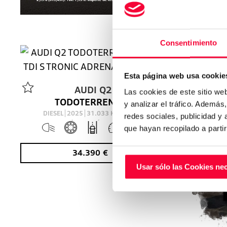
Consentimiento
VO
Esta página web usa cookie
AUDI
Q2
Las cookies de este sitio we
TODOTERRENO 2.0 35 TDI S TRONIC ADRENALIN 150 5P
y analizar el tráfico. Ademá
DIESEL
2025
31.033
Km
150
Cv
redes sociales, publicidad y
AUTOMÁTICO
que hayan recopilado a parti
34.390
€
Usar sólo las Cookies ne