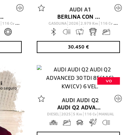
1
AUDI
A1
 ADRENALIN 30 TFSI 85(116) KW(CV) S TRONIC
BERLINA CON PORTON 1.0 30 TFSI S TRONIC ADRENALIN SPORTBACK 116 5P
116
Cv
GASOLINA
2026
2.979
Km
116
Cv
AUTOMÁTICO
30.450
€
VO
AUDI
AUDI Q2
AUDI Q2 ADVANCED 30 TDI 85(116) KW(CV) 6 VEL.
DIESEL
2025
5
Km
116
Cv
MANUAL