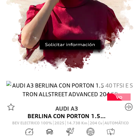
VO
AUDI
A3
BERLINA CON PORTON 1.5 40 TFSI E S TRON ALLSTREET ADVANCED 204 5P
BEV ELECTRICO 100%
2025
14.738
Km
204
Cv
AUTOMÁTICO