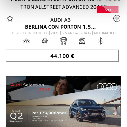
VO
AUDI
A3
BERLINA CON PORTON 1.5 40 TFSI E S TRON ALLSTREET ADVANCED 204 5P
BEV ELECTRICO 100%
2025
5.574
Km
204
Cv
AUTOMÁTICO
44.100
€