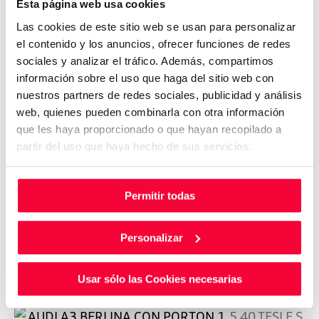
Esta página web usa cookies
BERLINA CON PORTON 1.5 40 TFSI E S TRON ALLSTREET ADVANCED 204 5P
BEV ELECTRICO 100%
2025
7.550
Km
204
Cv
AUTOMÁTICO
Las cookies de este sitio web se usan para personalizar
el contenido y los anuncios, ofrecer funciones de redes
sociales y analizar el tráfico. Además, compartimos
43.850
€
información sobre el uso que haga del sitio web con
nuestros partners de redes sociales, publicidad y análisis
web, quienes pueden combinarla con otra información
que les haya proporcionado o que hayan recopilado a
partir del uso que haya hecho de sus servicios.
VO
AUDI
A3
BERLINA CON PORTON 1.5 40 TFSI E S TRON ALLSTREET ADVANCED 204 5P
Permitir todas
BEV ELECTRICO 100%
2025
5.966
Km
204
Cv
AUTOMÁTICO
Personalizar
43.850
€
Usar sólo las Cookies necesarias