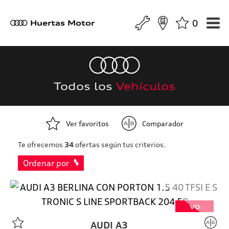
0
a
Huertas Motor
Todos los
Vehículos
Ver favoritos
Comparador
Te ofrecemos
34
ofertas según tus criterios.
Ordenar por
VO
AUDI
A3