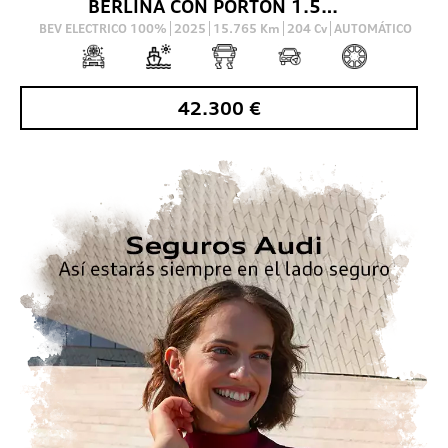
BERLINA CON PORTON 1.5 40 TFSI E S TRON ALLSTREET ADVANCED 204 5P
BEV ELECTRICO 100%
2025
15.765
Km
204
Cv
AUTOMÁTICO
42.300
€