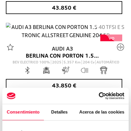
43.850
€
VO
AUDI
A3
BERLINA CON PORTON 1.5 40 TFSI E S TRONIC ALLSTREET GENUINE 204 5P
BEV ELECTRICO 100%
2025
5.357
Km
204
Cv
AUTOMÁTICO
43.850
€
Consentimiento
Detalles
Acerca de las cookies
VO
AUDI
A3