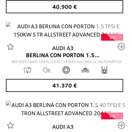
40.900
€
VO
AUDI
A3
BERLINA CON PORTON 1.5 TFSI E 150KW S TR ALLSTREET ADVANCED 204 5P
BEV ELECTRICO 100%
2026
14.839
Km
204
Cv
AUTOMÁTICO
41.370
€
VO
AUDI
A3