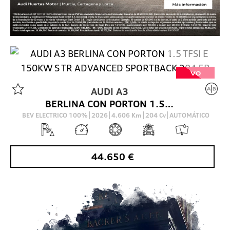
VO
AUDI
A3
BERLINA CON PORTON 1.5 TFSI E 150KW S TR ADVANCED SPORTBACK 204 5P
BEV ELECTRICO 100%
2026
4.606
Km
204
Cv
AUTOMÁTICO
44.650
€