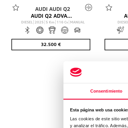
AUDI
AUDI Q2
AUDI Q2 ADVANCED 30 TDI 85(116) KW(CV) 6 VEL.
DIESEL
2025
5
Km
116
Cv
MANUAL
DIESE
32.500
€
Consentimiento
Esta página web usa cookie
¿
Las cookies de este sitio we
y analizar el tráfico. Ademá