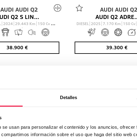
AUDI
AUDI Q2
AUDI
AUDI Q
AUDI Q2 S LINE 35 TDI QUATTRO 110(150) KW(CV) S TRONIC
AUDI Q2 ADRENALIN BLACK EDITION 3
L
2024
29.443
Km
150
Cv
DIESEL
2025
7.170
Km
150
Cv
AUTOMÁTICO
38.900
€
39.300
€
9.6
sobre 10 basado en
5404
opiniones
de
Detalles
s
No encuentra lo que busc
b se usan para personalizar el contenido y los anuncios, ofrecer
s, compartimos información sobre el uso que haga del sitio web 