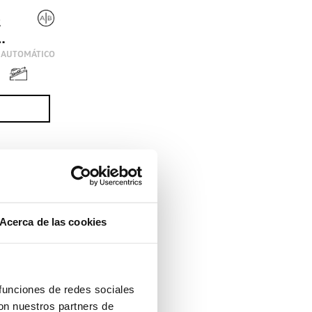
2
5 TDI 110(150) KW(CV) S TRONIC
AUTOMÁTICO
Acerca de las cookies
a?
 funciones de redes sociales
con nuestros partners de