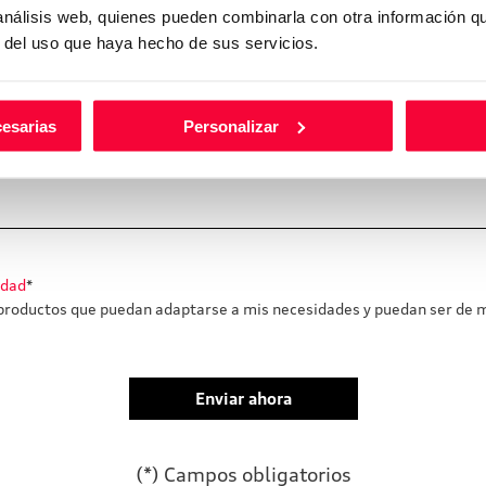
nosotros rellene el siguiente formulario y envíenosl
 análisis web, quienes pueden combinarla con otra información q
r del uso que haya hecho de sus servicios.
cesarias
Personalizar
idad
*
roductos que puedan adaptarse a mis necesidades y puedan ser de m
(*) Campos obligatorios