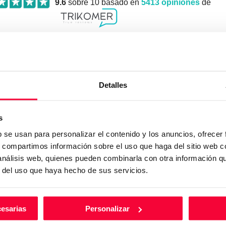
9.6
sobre 10 basado en
5413
opiniones
de
No encuentra lo que busc
nosotros rellene el siguiente formulario y envíenosl
Detalles
s
b se usan para personalizar el contenido y los anuncios, ofrecer
s, compartimos información sobre el uso que haga del sitio web 
 análisis web, quienes pueden combinarla con otra información q
r del uso que haya hecho de sus servicios.
idad
*
cesarias
Personalizar
roductos que puedan adaptarse a mis necesidades y puedan ser de m