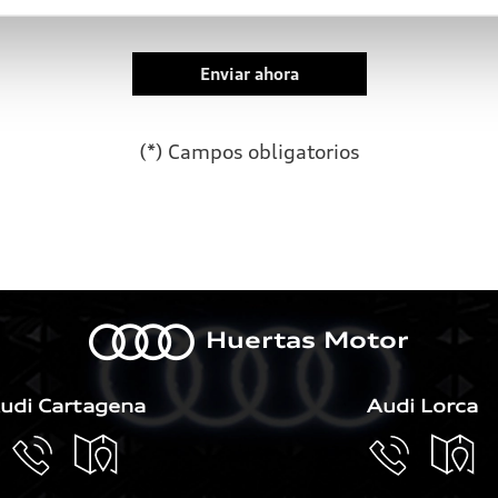
(*) Campos obligatorios
Por favor, deja este campo 
a
Huertas Motor
udi Cartagena
Audi Lorca