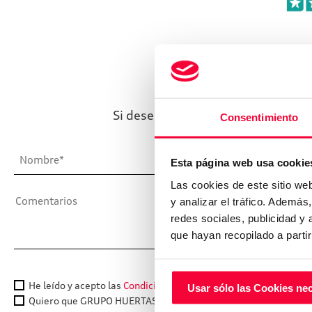
¿
Si desea ponerse en contacto con 
Consentimiento
Esta página web usa cookie
Las cookies de este sitio we
y analizar el tráfico. Ademá
redes sociales, publicidad y
que hayan recopilado a parti
He leído y acepto las
Condiciones legales
y la
política de privac
Usar sólo las Cookies ne
Quiero que GRUPO HUERTAS me informe sobre sus servicios y p